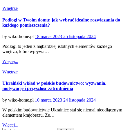
Categories
Wnętrze
Podłogi w Twoim domu: jak wybrać idealne rozwiązania do
każdego pomieszczenia?
Posted
by
wiko-home.pl
18 marca 2023
25 listopada 2024
on
Podłogi to jeden z najbardziej istotnych elementów każdego
wnętrza, które wpływa…
Więcej...
Categories
Wnętrze
Ukraiński wkład w polskie budownictwo: wyzwania,
motywacje i przyszłość zatrudnienia
Posted
by
wiko-home.pl
10 marca 2023
24 listopada 2024
on
W polskim budownictwie Ukrainiec stał się niemal nieodłącznym
elementem krajobrazu. Ze…
Więcej...
Szukaj: