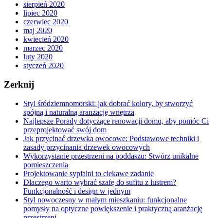
sierpień 2020
lipiec 2020
czerwiec 2020
maj 2020
kwiecień 2020
marzec 2020
luty 2020
styczeń 2020
Zerknij
Styl śródziemnomorski: jak dobrać kolory, by stworzyć
spójną i naturalną aranżację wnętrza
Najlepsze Porady dotyczące renowacji domu, aby pomóc Ci
przeprojektować swój dom
Jak przycinać drzewka owocowe: Podstawowe techniki i
zasady przycinania drzewek owocowych
Wykorzystanie przestrzeni na poddaszu: Stwórz unikalne
pomieszczenia
Projektowanie sypialni to ciekawe zadanie
Dlaczego warto wybrać szafę do sufitu z lustrem?
Funkcjonalność i design w jednym
Styl nowoczesny w małym mieszkaniu: funkcjonalne
pomysły na optyczne powiększenie i praktyczną aranżację
przestrzeni