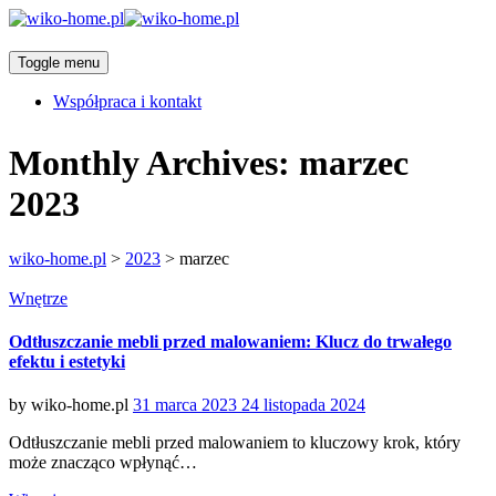
Toggle menu
Współpraca i kontakt
Monthly Archives:
marzec
2023
wiko-home.pl
>
2023
>
marzec
Categories
Wnętrze
Odtłuszczanie mebli przed malowaniem: Klucz do trwałego
efektu i estetyki
Posted
by
wiko-home.pl
31 marca 2023
24 listopada 2024
on
Odtłuszczanie mebli przed malowaniem to kluczowy krok, który
może znacząco wpłynąć…