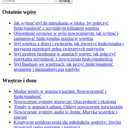
Ostatnie wpisy
Jak wybrać styl do mieszkania w bloku, by połączyć
funkcjonalność z przytulnym klimatem wnętrza
Oświetlenie szynowe w stylu nowoczesnym: jak wybrać i
zaplanować funkcjonalną aranżację wnętrza
Styl wnętrza a dzieci i zwierzęta: jak stworzyć funkcjonalną i
przyjazną przestrzeń pełną zwierzęcych motywów
Styl modern farmhouse w aranżacji wnętrz: jak połączyć
rustykalną przytulność z nowoczesną funkcjonalnością
Styl Bauhaus we wnętrzach: jak łączyć funkcjonalność,
geometrię i minimalistyczną estetykę
Wnętrze i dom
Modne trendy w aranżacji kuchni: Nowoczesność i
funkcjonalność
Nowoczesne systemy grzewcze: Oszczędność i ekologia
Trendy w aranżacji salonu: Odkryj nowoczesne rozwiązania
Nowoczesne systemy audio w domu: Muzyka wszędzie i
zawsze
Kreatywne pomieszczenia dla miłośników podróży: Stwórz
przestrzeń pełną pamiątek i inspiracji