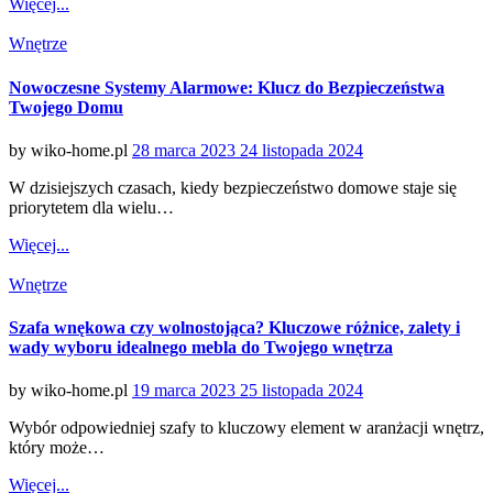
Więcej...
Categories
Wnętrze
Nowoczesne Systemy Alarmowe: Klucz do Bezpieczeństwa
Twojego Domu
Posted
by
wiko-home.pl
28 marca 2023
24 listopada 2024
on
W dzisiejszych czasach, kiedy bezpieczeństwo domowe staje się
priorytetem dla wielu…
Więcej...
Categories
Wnętrze
Szafa wnękowa czy wolnostojąca? Kluczowe różnice, zalety i
wady wyboru idealnego mebla do Twojego wnętrza
Posted
by
wiko-home.pl
19 marca 2023
25 listopada 2024
on
Wybór odpowiedniej szafy to kluczowy element w aranżacji wnętrz,
który może…
Więcej...