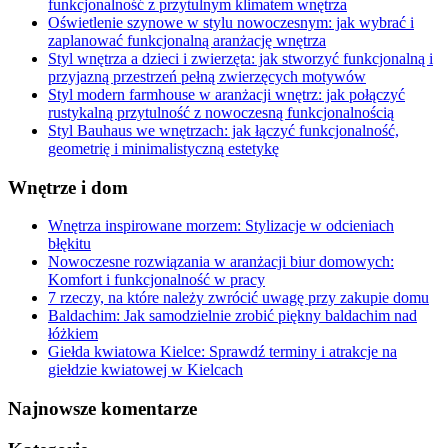
funkcjonalność z przytulnym klimatem wnętrza
Oświetlenie szynowe w stylu nowoczesnym: jak wybrać i
zaplanować funkcjonalną aranżację wnętrza
Styl wnętrza a dzieci i zwierzęta: jak stworzyć funkcjonalną i
przyjazną przestrzeń pełną zwierzęcych motywów
Styl modern farmhouse w aranżacji wnętrz: jak połączyć
rustykalną przytulność z nowoczesną funkcjonalnością
Styl Bauhaus we wnętrzach: jak łączyć funkcjonalność,
geometrię i minimalistyczną estetykę
Wnętrze i dom
Wnętrza inspirowane morzem: Stylizacje w odcieniach
błękitu
Nowoczesne rozwiązania w aranżacji biur domowych:
Komfort i funkcjonalność w pracy
7 rzeczy, na które należy zwrócić uwagę przy zakupie domu
Baldachim: Jak samodzielnie zrobić piękny baldachim nad
łóżkiem
Giełda kwiatowa Kielce: Sprawdź terminy i atrakcje na
giełdzie kwiatowej w Kielcach
Najnowsze komentarze