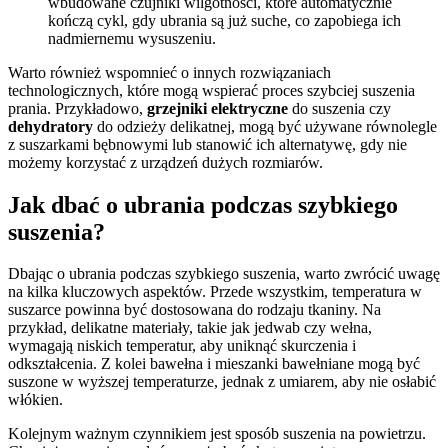
wbudowane czujniki wilgotności, które automatycznie
kończą cykl, gdy ubrania są już suche, co zapobiega ich
nadmiernemu wysuszeniu.
Warto również wspomnieć o innych rozwiązaniach
technologicznych, które mogą wspierać proces szybciej suszenia
prania. Przykładowo,
grzejniki elektryczne
do suszenia czy
dehydratory
do odzieży delikatnej, mogą być używane równolegle
z suszarkami bębnowymi lub stanowić ich alternatywę, gdy nie
możemy korzystać z urządzeń dużych rozmiarów.
Jak dbać o ubrania podczas szybkiego
suszenia?
Dbając o ubrania podczas szybkiego suszenia, warto zwrócić uwagę
na kilka kluczowych aspektów. Przede wszystkim, temperatura w
suszarce powinna być dostosowana do rodzaju tkaniny. Na
przykład, delikatne materiały, takie jak jedwab czy wełna,
wymagają niskich temperatur, aby uniknąć skurczenia i
odkształcenia. Z kolei bawełna i mieszanki bawełniane mogą być
suszone w wyższej temperaturze, jednak z umiarem, aby nie osłabić
włókien.
Kolejnym ważnym czynnikiem jest sposób suszenia na powietrzu.