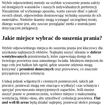
Wybór odpowiedniej metody na szybkie wysuszenie prania zależy
od dostępnych warunków i naszych indywidualnych preferencji.
Niezależnie od wybranego sposobu, warto zawsze dbać o jakość
swoich ubrań, odpowiednio dostosowując technikę suszenia do ich
materiałów. Niektóre tkaniny mogą wymagać szczególnej troski,
dlatego ważne jest, aby zawsze przeglądać metki z instrukcjami
dotyczącymi pielęgnacji.
Jakie miejsce wybrać do suszenia prania?
Wybór odpowiedniego miejsca do suszenia prania jest kluczowy dla
uzyskania najlepszych efektów. Najlepiej suszyć ubrania w
dobrze
wentylowanych
przestrzeniach, które zapewniają dostęp do
świeżego powietrza oraz naturalnego światła. Idealnym miejscem do
tego celu jest balkon lub ogród, gdzie suszone odzienia mogą
korzystać z
promieni słonecznych
oraz przewiewu, co znacznie
przyspiesza proces schnięcia.
Unikaj jednak wilgotnych i ciemnych pomieszczeń, takich jak
piwnice, ponieważ mogą one znacząco wydłużyć czas schnięcia i
sprzyjać powstawaniu nieprzyjemnych zapachów. Jeśli musisz
suszyć pranie w pomieszczeniu, wybierz miejsce z maksymalną
wentylacją, blisko okna, aby umożliwić cyrkulację powietrza.
Flat
and well-lit areas
będą działać najlepiej, ponieważ słońce pomaga