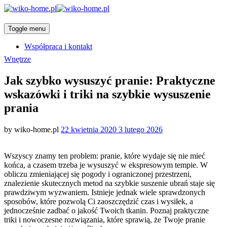
Toggle menu
Współpraca i kontakt
Categories
Wnętrze
Jak szybko wysuszyć pranie: Praktyczne
wskazówki i triki na szybkie wysuszenie
prania
Posted
by
wiko-home.pl
22 kwietnia 2020
3 lutego 2026
on
Wszyscy znamy ten problem: pranie, które wydaje się nie mieć
końca, a czasem trzeba je wysuszyć w ekspresowym tempie. W
obliczu zmieniającej się pogody i ograniczonej przestrzeni,
znalezienie skutecznych metod na szybkie suszenie ubrań staje się
prawdziwym wyzwaniem. Istnieje jednak wiele sprawdzonych
sposobów, które pozwolą Ci zaoszczędzić czas i wysiłek, a
jednocześnie zadbać o jakość Twoich tkanin. Poznaj praktyczne
triki i nowoczesne rozwiązania, które sprawią, że Twoje pranie