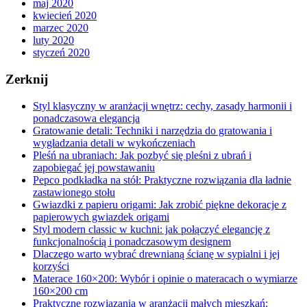
maj 2020
kwiecień 2020
marzec 2020
luty 2020
styczeń 2020
Zerknij
Styl klasyczny w aranżacji wnętrz: cechy, zasady harmonii i
ponadczasowa elegancja
Gratowanie detali: Techniki i narzędzia do gratowania i
wygładzania detali w wykończeniach
Pleśń na ubraniach: Jak pozbyć się pleśni z ubrań i
zapobiegać jej powstawaniu
Pepco podkładka na stół: Praktyczne rozwiązania dla ładnie
zastawionego stołu
Gwiazdki z papieru origami: Jak zrobić piękne dekoracje z
papierowych gwiazdek origami
Styl modern classic w kuchni: jak połączyć elegancję z
funkcjonalnością i ponadczasowym designem
Dlaczego warto wybrać drewnianą ścianę w sypialni i jej
korzyści
Materace 160×200: Wybór i opinie o materacach o wymiarze
160×200 cm
Praktyczne rozwiązania w aranżacji małych mieszkań: