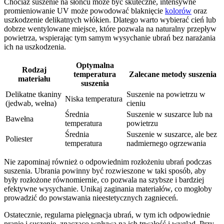
Chociaż suszenie na słońcu może być skuteczne, intensywne
promieniowanie UV może powodować blaknięcie
kolorów
oraz
uszkodzenie delikatnych włókien. Dlatego warto wybierać cień lub
dobrze wentylowane miejsce, które pozwala na naturalny przepływ
powietrza, wspierając tym samym wysychanie ubrań bez narażania
ich na uszkodzenia.
Optymalna
Rodzaj
temperatura
Zalecane metody suszenia
materiału
suszenia
Delikatne tkaniny
Suszenie na powietrzu w
Niska temperatura
(jedwab, wełna)
cieniu
Średnia
Suszenie w suszarce lub na
Bawełna
temperatura
powietrzu
Średnia
Suszenie w suszarce, ale bez
Poliester
temperatura
nadmiernego ogrzewania
Nie zapominaj również o odpowiednim rozłożeniu ubrań podczas
suszenia. Ubrania powinny być rozwieszone w taki sposób, aby
były rozłożone równomiernie, co pozwala na szybsze i bardziej
efektywne wysychanie. Unikaj zaginania materiałów, co mogłoby
prowadzić do powstawania nieestetycznych zagnieceń.
Ostatecznie, regularna pielęgnacja ubrań, w tym ich odpowiednie
pranie i suszenie, znacząco wpływa na ich trwałość i wygląd. Przy