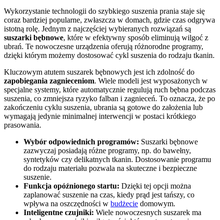
Wykorzystanie technologii do szybkiego suszenia prania staje się
coraz bardziej popularne, zwłaszcza w domach, gdzie czas odgrywa
istotną rolę. Jednym z najczęściej wybieranych rozwiązań są
suszarki bębnowe
, które w efektywny sposób eliminują wilgoć z
ubrań. Te nowoczesne urządzenia oferują różnorodne programy,
dzięki którym możemy dostosować cykl suszenia do rodzaju tkanin.
Kluczowym atutem suszarek bębnowych jest ich zdolność do
zapobiegania zagnieceniom
. Wiele modeli jest wyposażonych w
specjalne systemy, które automatycznie regulują ruch bębna podczas
suszenia, co zmniejsza ryzyko falban i zagnieceń. To oznacza, że po
zakończeniu cyklu suszenia, ubrania są gotowe do założenia lub
wymagają jedynie minimalnej interwencji w postaci krótkiego
prasowania.
Wybór odpowiednich programów:
Suszarki bębnowe
zazwyczaj posiadają różne programy, np. do bawełny,
syntetyków czy delikatnych tkanin. Dostosowanie programu
do rodzaju materiału pozwala na skuteczne i bezpieczne
suszenie.
Funkcja opóźnionego startu:
Dzięki tej opcji można
zaplanować suszenie na czas, kiedy prąd jest tańszy, co
wpływa na oszczędności w
budżecie
domowym.
Inteligentne czujniki:
Wiele nowoczesnych suszarek ma