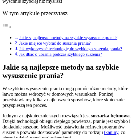
wyschnie szybciej niż myślisz!
W tym artykule przeczytasz
Jakie są najlepsze metody na szybkie wysuszenie prania?
Jakie miejsce wybrać do suszenia prania?
Jak wykorzystać technologię do szybkiego suszenia prania?
Jak dbać o ubrania podczas szybkiego suszenia?
Jakie są najlepsze metody na szybkie
wysuszenie prania?
W szybkim wysuszeniu prania mogą pomóc różne metody, które
łatwo można wdrożyć w domowych warunkach. Poniżej
przedstawiamy kilka z najlepszych sposobów, które skutecznie
przyspieszą ten proces.
Jednym z najskuteczniejszych rozwiązań jest
suszarka bębnowa
.
Dzięki technologii obiegu ciepłego powietrza, pranie jest szybko i
dokładnie suszone. Możliwość ustawienia różnych programów
suszenia pozwala dostosować parametry do rodzaju
tkaniny
, co
chroni odzież przed uszkodzeniami.