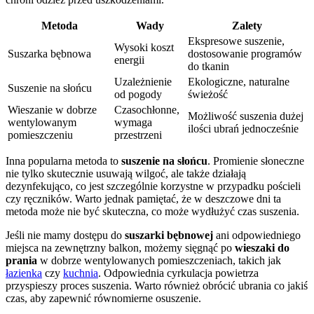
Metoda
Wady
Zalety
Ekspresowe suszenie,
Wysoki koszt
Suszarka bębnowa
dostosowanie programów
energii
do tkanin
Uzależnienie
Ekologiczne, naturalne
Suszenie na słońcu
od pogody
świeżość
Wieszanie w dobrze
Czasochłonne,
Możliwość suszenia dużej
wentylowanym
wymaga
ilości ubrań jednocześnie
pomieszczeniu
przestrzeni
Inna popularna metoda to
suszenie na słońcu
. Promienie słoneczne
nie tylko skutecznie usuwają wilgoć, ale także działają
dezynfekująco, co jest szczególnie korzystne w przypadku pościeli
czy ręczników. Warto jednak pamiętać, że w deszczowe dni ta
metoda może nie być skuteczna, co może wydłużyć czas suszenia.
Jeśli nie mamy dostępu do
suszarki bębnowej
ani odpowiedniego
miejsca na zewnętrzny balkon, możemy sięgnąć po
wieszaki do
prania
w dobrze wentylowanych pomieszczeniach, takich jak
łazienka
czy
kuchnia
. Odpowiednia cyrkulacja powietrza
przyspieszy proces suszenia. Warto również obrócić ubrania co jakiś
czas, aby zapewnić równomierne osuszenie.