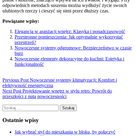
odpowiednich metodach suszenia można wydłużyć życie swoich
ulubionych rzeczy i cieszyć się nimi przez dłuższy czas.
Powiązane wpisy:
Elegancja w aranżacji wnętrz: Klasyka i ponadczasowość
Przestronne pomieszczenia: Jak optymalnie wykorzystać
przestrzeń?
Nowoczesne systemy odgromowe: Bezpieczeństwo w czasie
burz
Nowoczesne elementy dekoracyjne do kuchni: Estetyka i
funkcjonalność
Previous Post
Nowoczesne systemy klimatyzacji: Komfort i
efektywność energetyczna
Next Post
Projektowanie wnętrz w stylu retro: Powrót do
przeszłości z nutą nowoczesności
Szukaj:
Ostatnie wpisy
Jak wybrać styl do mieszkania w bloku, by połączyć