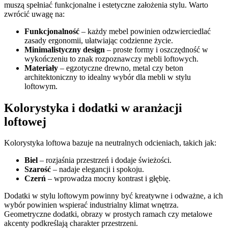
muszą spełniać funkcjonalne i estetyczne założenia stylu. Warto
zwrócić uwagę na:
Funkcjonalność
– każdy mebel powinien odzwierciedlać
zasady ergonomii, ułatwiając codzienne życie.
Minimalistyczny design
– proste formy i oszczędność w
wykończeniu to znak rozpoznawczy mebli loftowych.
Materiały
– egzotyczne drewno, metal czy beton
architektoniczny to idealny wybór dla mebli w stylu
loftowym.
Kolorystyka i dodatki w aranżacji
loftowej
Kolorystyka loftowa bazuje na neutralnych odcieniach, takich jak:
Biel
– rozjaśnia przestrzeń i dodaje świeżości.
Szarość
– nadaje elegancji i spokoju.
Czerń
– wprowadza mocny kontrast i głębię.
Dodatki w stylu loftowym powinny być kreatywne i odważne, a ich
wybór powinien wspierać industrialny klimat wnętrza.
Geometryczne dodatki, obrazy w prostych ramach czy metalowe
akcenty podkreślają charakter przestrzeni.