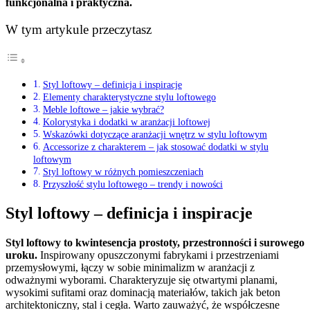
funkcjonalna i praktyczna.
W tym artykule przeczytasz
Styl loftowy – definicja i inspiracje
Elementy charakterystyczne stylu loftowego
Meble loftowe – jakie wybrać?
Kolorystyka i dodatki w aranżacji loftowej
Wskazówki dotyczące aranżacji wnętrz w stylu loftowym
Accessorize z charakterem – jak stosować dodatki w stylu
loftowym
Styl loftowy w różnych pomieszczeniach
Przyszłość stylu loftowego – trendy i nowości
Styl loftowy – definicja i inspiracje
Styl loftowy to kwintesencja prostoty, przestronności i surowego
uroku.
Inspirowany opuszczonymi fabrykami i przestrzeniami
przemysłowymi, łączy w sobie minimalizm w aranżacji z
odważnymi wyborami. Charakteryzuje się otwartymi planami,
wysokimi sufitami oraz dominacją materiałów, takich jak beton
architektoniczny, stal i cegła. Warto zauważyć, że współczesne