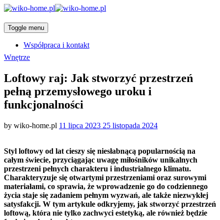
Toggle menu
Współpraca i kontakt
Categories
Wnętrze
Loftowy raj: Jak stworzyć przestrzeń
pełną przemysłowego uroku i
funkcjonalności
Posted
by
wiko-home.pl
11 lipca 2023
25 listopada 2024
on
Styl loftowy od lat cieszy się niesłabnącą popularnością na
całym świecie, przyciągając uwagę miłośników unikalnych
przestrzeni pełnych charakteru i industrialnego klimatu.
Charakteryzuje się otwartymi przestrzeniami oraz surowymi
materiałami, co sprawia, że wprowadzenie go do codziennego
życia staje się zadaniem pełnym wyzwań, ale także niezwykłej
satysfakcji. W tym artykule odkryjemy, jak stworzyć przestrzeń
loftową, która nie tylko zachwyci estetyką, ale również będzie