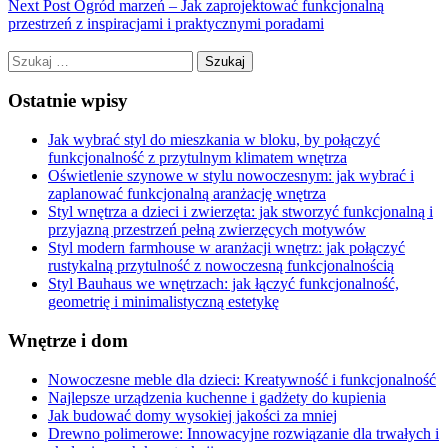
Next Post
Ogród marzeń – Jak zaprojektować funkcjonalną
przestrzeń z inspiracjami i praktycznymi poradami
Szukaj:
Ostatnie wpisy
Jak wybrać styl do mieszkania w bloku, by połączyć
funkcjonalność z przytulnym klimatem wnętrza
Oświetlenie szynowe w stylu nowoczesnym: jak wybrać i
zaplanować funkcjonalną aranżację wnętrza
Styl wnętrza a dzieci i zwierzęta: jak stworzyć funkcjonalną i
przyjazną przestrzeń pełną zwierzęcych motywów
Styl modern farmhouse w aranżacji wnętrz: jak połączyć
rustykalną przytulność z nowoczesną funkcjonalnością
Styl Bauhaus we wnętrzach: jak łączyć funkcjonalność,
geometrię i minimalistyczną estetykę
Wnętrze i dom
Nowoczesne meble dla dzieci: Kreatywność i funkcjonalność
Najlepsze urządzenia kuchenne i gadżety do kupienia
Jak budować domy wysokiej jakości za mniej
Drewno polimerowe: Innowacyjne rozwiązanie dla trwałych i