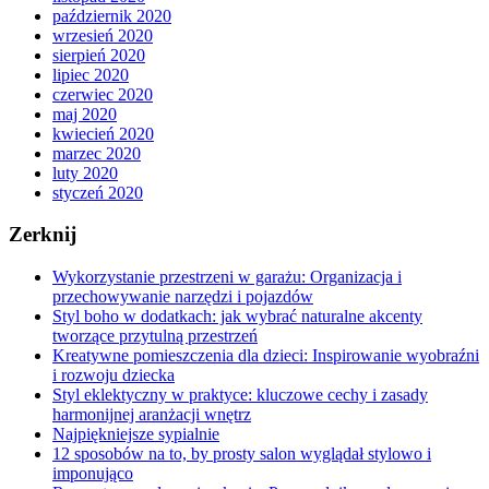
październik 2020
wrzesień 2020
sierpień 2020
lipiec 2020
czerwiec 2020
maj 2020
kwiecień 2020
marzec 2020
luty 2020
styczeń 2020
Zerknij
Wykorzystanie przestrzeni w garażu: Organizacja i
przechowywanie narzędzi i pojazdów
Styl boho w dodatkach: jak wybrać naturalne akcenty
tworzące przytulną przestrzeń
Kreatywne pomieszczenia dla dzieci: Inspirowanie wyobraźni
i rozwoju dziecka
Styl eklektyczny w praktyce: kluczowe cechy i zasady
harmonijnej aranżacji wnętrz
Najpiękniejsze sypialnie
12 sposobów na to, by prosty salon wyglądał stylowo i
imponująco