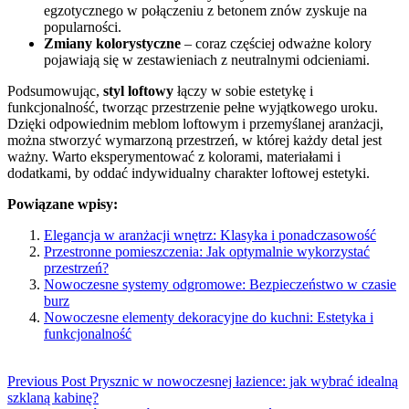
egzotycznego w połączeniu z betonem znów zyskuje na
popularności.
Zmiany kolorystyczne
– coraz częściej odważne kolory
pojawiają się w zestawieniach z neutralnymi odcieniami.
Podsumowując,
styl loftowy
łączy w sobie estetykę i
funkcjonalność, tworząc przestrzenie pełne wyjątkowego uroku.
Dzięki odpowiednim meblom loftowym i przemyślanej aranżacji,
można stworzyć wymarzoną przestrzeń, w której każdy detal jest
ważny. Warto eksperymentować z kolorami, materiałami i
dodatkami, by oddać indywidualny charakter loftowej estetyki.
Powiązane wpisy:
Elegancja w aranżacji wnętrz: Klasyka i ponadczasowość
Przestronne pomieszczenia: Jak optymalnie wykorzystać
przestrzeń?
Nowoczesne systemy odgromowe: Bezpieczeństwo w czasie
burz
Nowoczesne elementy dekoracyjne do kuchni: Estetyka i
funkcjonalność
Previous Post
Prysznic w nowoczesnej łazience: jak wybrać idealną
szklaną kabinę?