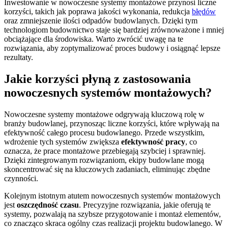
Inwestowanie w nowoczesne systemy montażowe przynosi liczne
korzyści, takich jak poprawa jakości wykonania, redukcja
błędów
oraz zmniejszenie ilości odpadów budowlanych. Dzięki tym
technologiom budownictwo staje się bardziej zrównoważone i mniej
obciążające dla środowiska. Warto zwrócić uwagę na te
rozwiązania, aby zoptymalizować proces budowy i osiągnąć lepsze
rezultaty.
Jakie korzyści płyną z zastosowania
nowoczesnych systemów montażowych?
Nowoczesne systemy montażowe odgrywają kluczową rolę w
branży budowlanej, przynosząc liczne korzyści, które wpływają na
efektywność całego procesu budowlanego. Przede wszystkim,
wdrożenie tych systemów zwiększa
efektywność pracy
, co
oznacza, że prace montażowe przebiegają szybciej i sprawniej.
Dzięki zintegrowanym rozwiązaniom, ekipy budowlane mogą
skoncentrować się na kluczowych zadaniach, eliminując zbędne
czynności.
Kolejnym istotnym atutem nowoczesnych systemów montażowych
jest
oszczędność czasu
. Precyzyjne rozwiązania, jakie oferują te
systemy, pozwalają na szybsze przygotowanie i montaż elementów,
co znacząco skraca ogólny czas realizacji projektu budowlanego. W