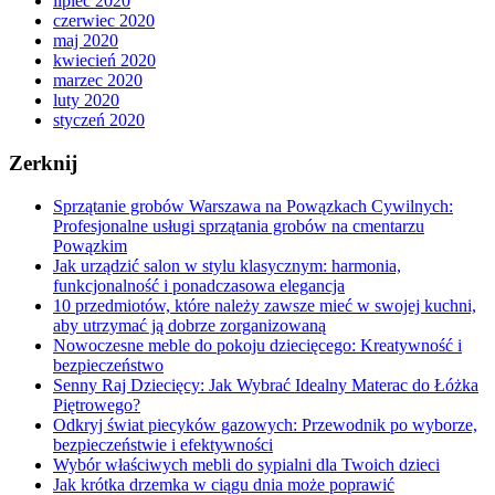
lipiec 2020
czerwiec 2020
maj 2020
kwiecień 2020
marzec 2020
luty 2020
styczeń 2020
Zerknij
Sprzątanie grobów Warszawa na Powązkach Cywilnych:
Profesjonalne usługi sprzątania grobów na cmentarzu
Powązkim
Jak urządzić salon w stylu klasycznym: harmonia,
funkcjonalność i ponadczasowa elegancja
10 przedmiotów, które należy zawsze mieć w swojej kuchni,
aby utrzymać ją dobrze zorganizowaną
Nowoczesne meble do pokoju dziecięcego: Kreatywność i
bezpieczeństwo
Senny Raj Dziecięcy: Jak Wybrać Idealny Materac do Łóżka
Piętrowego?
Odkryj świat piecyków gazowych: Przewodnik po wyborze,
bezpieczeństwie i efektywności
Wybór właściwych mebli do sypialni dla Twoich dzieci
Jak krótka drzemka w ciągu dnia może poprawić