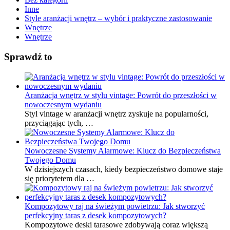
Inne
Style aranżacji wnętrz – wybór i praktyczne zastosowanie
Wnętrze
Wnętrze
Sprawdź to
Aranżacja wnętrz w stylu vintage: Powrót do przeszłości w
nowoczesnym wydaniu
Styl vintage w aranżacji wnętrz zyskuje na popularności,
przyciągając tych, …
Nowoczesne Systemy Alarmowe: Klucz do Bezpieczeństwa
Twojego Domu
W dzisiejszych czasach, kiedy bezpieczeństwo domowe staje
się priorytetem dla …
Kompozytowy raj na świeżym powietrzu: Jak stworzyć
perfekcyjny taras z desek kompozytowych?
Kompozytowe deski tarasowe zdobywają coraz większą