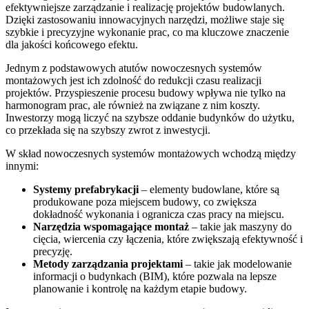
efektywniejsze zarządzanie i realizację projektów budowlanych.
Dzięki zastosowaniu innowacyjnych narzędzi, możliwe staje się
szybkie i precyzyjne wykonanie prac, co ma kluczowe znaczenie
dla jakości końcowego efektu.
Jednym z podstawowych atutów nowoczesnych systemów
montażowych jest ich zdolność do redukcji czasu realizacji
projektów. Przyspieszenie procesu budowy wpływa nie tylko na
harmonogram prac, ale również na związane z nim koszty.
Inwestorzy mogą liczyć na szybsze oddanie budynków do użytku,
co przekłada się na szybszy zwrot z inwestycji.
W skład nowoczesnych systemów montażowych wchodzą między
innymi:
Systemy prefabrykacji
– elementy budowlane, które są
produkowane poza miejscem budowy, co zwiększa
dokładność wykonania i ogranicza czas pracy na miejscu.
Narzędzia wspomagające montaż
– takie jak maszyny do
cięcia, wiercenia czy łączenia, które zwiększają efektywność i
precyzję.
Metody zarządzania projektami
– takie jak modelowanie
informacji o budynkach (BIM), które pozwala na lepsze
planowanie i kontrolę na każdym etapie budowy.