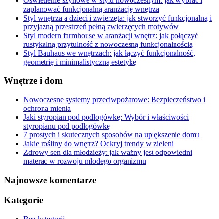
Oświetlenie szynowe w stylu nowoczesnym: jak wybrać i
zaplanować funkcjonalną aranżację wnętrza
Styl wnętrza a dzieci i zwierzęta: jak stworzyć funkcjonalną i
przyjazną przestrzeń pełną zwierzęcych motywów
Styl modern farmhouse w aranżacji wnętrz: jak połączyć
rustykalną przytulność z nowoczesną funkcjonalnością
Styl Bauhaus we wnętrzach: jak łączyć funkcjonalność,
geometrię i minimalistyczną estetykę
Wnętrze i dom
Nowoczesne systemy przeciwpożarowe: Bezpieczeństwo i
ochrona mienia
Jaki styropian pod podłogówkę: Wybór i właściwości
styropianu pod podłogówkę
7 prostych i skutecznych sposobów na upiększenie domu
Jakie rośliny do wnętrz? Odkryj trendy w zieleni
Zdrowy sen dla młodzieży: jak ważny jest odpowiedni
materac w rozwoju młodego organizmu
Najnowsze komentarze
Kategorie
Bez kategorii