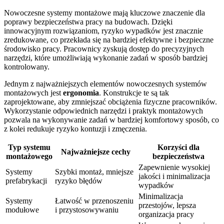
Nowoczesne systemy montażowe mają kluczowe znaczenie dla
poprawy bezpieczeństwa pracy na budowach. Dzięki
innowacyjnym rozwiązaniom, ryzyko wypadków jest znacznie
zredukowane, co przekłada się na bardziej efektywne i bezpieczne
środowisko pracy. Pracownicy zyskują dostęp do precyzyjnych
narzędzi, które umożliwiają wykonanie zadań w sposób bardziej
kontrolowany.
Jednym z najważniejszych elementów nowoczesnych systemów
montażowych jest
ergonomia
. Konstrukcje te są tak
zaprojektowane, aby zmniejszać obciążenia fizyczne pracowników.
Wykorzystanie odpowiednich narzędzi i praktyk montażowych
pozwala na wykonywanie zadań w bardziej komfortowy sposób, co
z kolei redukuje ryzyko kontuzji i zmęczenia.
Typ systemu
Korzyści dla
Najważniejsze cechy
montażowego
bezpieczeństwa
Zapewnienie wysokiej
Systemy
Szybki montaż, mniejsze
jakości i minimalizacja
prefabrykacji
ryzyko błędów
wypadków
Minimalizacja
Systemy
Łatwość w przenoszeniu
przestojów, lepsza
modułowe
i przystosowywaniu
organizacja pracy