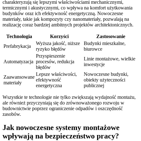
charakteryzują się lepszymi właściwościami mechanicznymi,
termicznymi i akustycznymi, co wpływa na komfort użytkowania
budynków oraz ich efektywność energetyczną. Nowoczesne
materiały, takie jak kompozyty czy nanomateriały, pozwalają na
realizację coraz bardziej ambitnych projektów architektonicznych.
Technologia
Korzyści
Zastosowanie
Wyższa jakość, niższe
Budynki mieszkalne,
Prefabrykacja
ryzyko błędów
biurowce
Przyspieszenie
Linie montażowe, wielkie
Automatyzacja
procesów, redukcja
inwestycje
błędów
Lepsze właściwości,
Nowoczesne budynki,
Zaawansowane
efektywność
obiekty użyteczności
materiały
energetyczna
publicznej
Wszystkie te technologie nie tylko zwiększają wydajność montażu,
ale również przyczyniają się do zrównoważonego rozwoju w
budownictwie poprzez ograniczenie odpadów i oszczędność
zasobów.
Jak nowoczesne systemy montażowe
wpływają na bezpieczeństwo pracy?