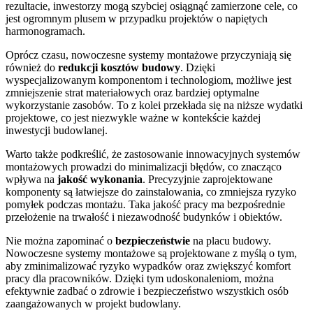
rezultacie, inwestorzy mogą szybciej osiągnąć zamierzone cele, co
jest ogromnym plusem w przypadku projektów o napiętych
harmonogramach.
Oprócz czasu, nowoczesne systemy montażowe przyczyniają się
również do
redukcji kosztów budowy
. Dzięki
wyspecjalizowanym komponentom i technologiom, możliwe jest
zmniejszenie strat materiałowych oraz bardziej optymalne
wykorzystanie zasobów. To z kolei przekłada się na niższe wydatki
projektowe, co jest niezwykle ważne w kontekście każdej
inwestycji budowlanej.
Warto także podkreślić, że zastosowanie innowacyjnych systemów
montażowych prowadzi do minimalizacji błędów, co znacząco
wpływa na
jakość wykonania
. Precyzyjnie zaprojektowane
komponenty są łatwiejsze do zainstalowania, co zmniejsza ryzyko
pomyłek podczas montażu. Taka jakość pracy ma bezpośrednie
przełożenie na trwałość i niezawodność budynków i obiektów.
Nie można zapominać o
bezpieczeństwie
na placu budowy.
Nowoczesne systemy montażowe są projektowane z myślą o tym,
aby zminimalizować ryzyko wypadków oraz zwiększyć komfort
pracy dla pracowników. Dzięki tym udoskonaleniom, można
efektywnie zadbać o zdrowie i bezpieczeństwo wszystkich osób
zaangażowanych w projekt budowlany.