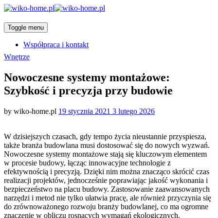
Toggle menu
Współpraca i kontakt
Categories
Wnętrze
Nowoczesne systemy montażowe:
Szybkość i precyzja przy budowie
Posted
by
wiko-home.pl
19 stycznia 2021
3 lutego 2026
on
W dzisiejszych czasach, gdy tempo życia nieustannie przyspiesza,
także branża budowlana musi dostosować się do nowych wyzwań.
Nowoczesne systemy montażowe stają się kluczowym elementem
w procesie budowy, łącząc innowacyjne technologie z
efektywnością i precyzją. Dzięki nim można znacząco skrócić czas
realizacji projektów, jednocześnie poprawiając jakość wykonania i
bezpieczeństwo na placu budowy. Zastosowanie zaawansowanych
narzędzi i metod nie tylko ułatwia pracę, ale również przyczynia się
do zrównoważonego rozwoju branży budowlanej, co ma ogromne
znaczenie w obliczu rosnących wymagań ekologicznych.