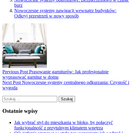
burz
Nowoczesne systemy nawigacji wewnątrz budynków:
Odkryj przestrzeń w nowy sposób
Previous Post
Prasowanie garniturów: Jak profesjonalnie
wyprasować garnitur w domu
Next Post
Nowoczesne systemy centralnego odkurzania: Czystość i
wygoda
Szukaj:
Ostatnie wpisy
Jak wybrać styl do mieszkania w bloku, by połączyć
funkcjonalność z przytulnym klimatem wnętrza