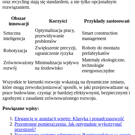
oraz recycling stają się standardem, a nie tylko opcjonalnym
rozwiązaniem.
Obszar
Korzyści
Przykłady zastosowań
innowacji
Optymalizacja pracy,
Sztuczna
Smart construction
przewidywanie
inteligencja
management
problemów
Zwiększenie precyzji,
Roboty do montażu
Robotyzacja
ograniczenie ryzyka
prefabrykatów
Materiały ekologiczne,
Zrównoważony
Minimalizacja wpływu
technologie
rozwój
na środowisko
energooszczędne
Wszystkie te kierunki rozwoju wskazują na dynamiczne zmiany,
które mogą zrewolucjonizować sposób, w jaki przeprowadzane są
prace budowlane, czyniąc je bardziej efektywnymi, bezpiecznymi i
zgodnymi z zasadami zrównoważonego rozwoju.
Powiązane wpisy:
Elegancja w aranżacji wnętrz: Klasyka i ponadczasowość
Przestronne pomieszczenia: Jak optymalnie wykorzystać
przestrzeń?
Nowoczesne systemy odgromowe: Bezpieczeństwo w czasie