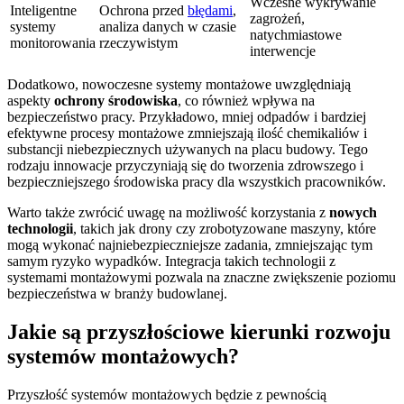
Wczesne wykrywanie
Inteligentne
Ochrona przed
błędami
,
zagrożeń,
systemy
analiza danych w czasie
natychmiastowe
monitorowania
rzeczywistym
interwencje
Dodatkowo, nowoczesne systemy montażowe uwzględniają
aspekty
ochrony środowiska
, co również wpływa na
bezpieczeństwo pracy. Przykładowo, mniej odpadów i bardziej
efektywne procesy montażowe zmniejszają ilość chemikaliów i
substancji niebezpiecznych używanych na placu budowy. Tego
rodzaju innowacje przyczyniają się do tworzenia zdrowszego i
bezpieczniejszego środowiska pracy dla wszystkich pracowników.
Warto także zwrócić uwagę na możliwość korzystania z
nowych
technologii
, takich jak drony czy zrobotyzowane maszyny, które
mogą wykonać najniebezpieczniejsze zadania, zmniejszając tym
samym ryzyko wypadków. Integracja takich technologii z
systemami montażowymi pozwala na znaczne zwiększenie poziomu
bezpieczeństwa w branży budowlanej.
Jakie są przyszłościowe kierunki rozwoju
systemów montażowych?
Przyszłość systemów montażowych będzie z pewnością