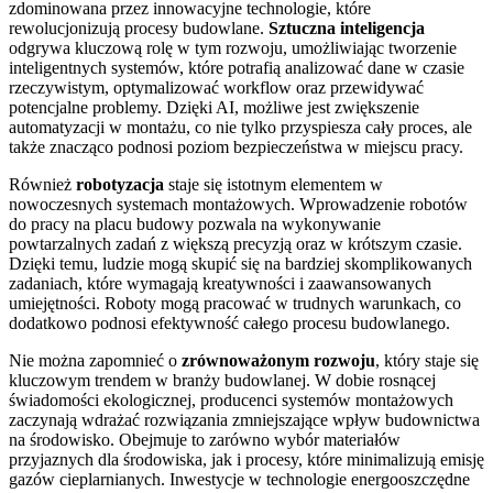
zdominowana przez innowacyjne technologie, które
rewolucjonizują procesy budowlane.
Sztuczna inteligencja
odgrywa kluczową rolę w tym rozwoju, umożliwiając tworzenie
inteligentnych systemów, które potrafią analizować dane w czasie
rzeczywistym, optymalizować workflow oraz przewidywać
potencjalne problemy. Dzięki AI, możliwe jest zwiększenie
automatyzacji w montażu, co nie tylko przyspiesza cały proces, ale
także znacząco podnosi poziom bezpieczeństwa w miejscu pracy.
Również
robotyzacja
staje się istotnym elementem w
nowoczesnych systemach montażowych. Wprowadzenie robotów
do pracy na placu budowy pozwala na wykonywanie
powtarzalnych zadań z większą precyzją oraz w krótszym czasie.
Dzięki temu, ludzie mogą skupić się na bardziej skomplikowanych
zadaniach, które wymagają kreatywności i zaawansowanych
umiejętności. Roboty mogą pracować w trudnych warunkach, co
dodatkowo podnosi efektywność całego procesu budowlanego.
Nie można zapomnieć o
zrównoważonym rozwoju
, który staje się
kluczowym trendem w branży budowlanej. W dobie rosnącej
świadomości ekologicznej, producenci systemów montażowych
zaczynają wdrażać rozwiązania zmniejszające wpływ budownictwa
na środowisko. Obejmuje to zarówno wybór materiałów
przyjaznych dla środowiska, jak i procesy, które minimalizują emisję
gazów cieplarnianych. Inwestycje w technologie energooszczędne