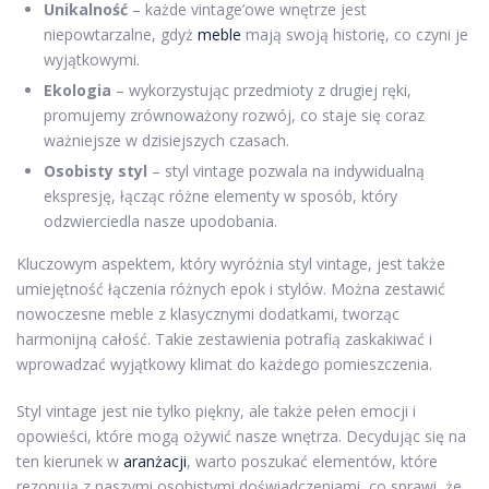
Unikalność
– każde vintage’owe wnętrze jest
niepowtarzalne, gdyż
meble
mają swoją historię, co czyni je
wyjątkowymi.
Ekologia
– wykorzystując przedmioty z drugiej ręki,
promujemy zrównoważony rozwój, co staje się coraz
ważniejsze w dzisiejszych czasach.
Osobisty styl
– styl vintage pozwala na indywidualną
ekspresję, łącząc różne elementy w sposób, który
odzwierciedla nasze upodobania.
Kluczowym aspektem, który wyróżnia styl vintage, jest także
umiejętność łączenia różnych epok i stylów. Można zestawić
nowoczesne meble z klasycznymi dodatkami, tworząc
harmonijną całość. Takie zestawienia potrafią zaskakiwać i
wprowadzać wyjątkowy klimat do każdego pomieszczenia.
Styl vintage jest nie tylko piękny, ale także pełen emocji i
opowieści, które mogą ożywić nasze wnętrza. Decydując się na
ten kierunek w
aranżacji
, warto poszukać elementów, które
rezonują z naszymi osobistymi doświadczeniami, co sprawi, że