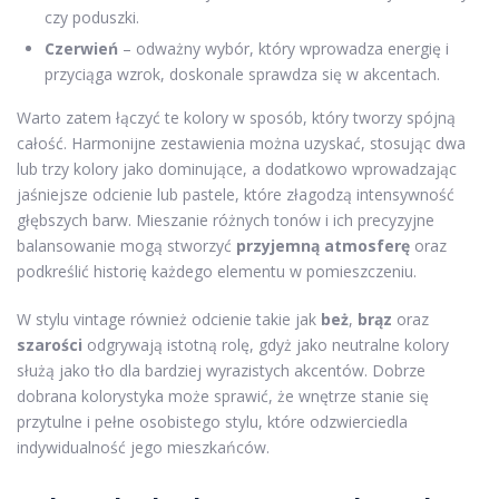
czy poduszki.
Czerwień
– odważny wybór, który wprowadza energię i
przyciąga wzrok, doskonale sprawdza się w akcentach.
Warto zatem łączyć te kolory w sposób, który tworzy spójną
całość. Harmonijne zestawienia można uzyskać, stosując dwa
lub trzy kolory jako dominujące, a dodatkowo wprowadzając
jaśniejsze odcienie lub pastele, które złagodzą intensywność
głębszych barw. Mieszanie różnych tonów i ich precyzyjne
balansowanie mogą stworzyć
przyjemną atmosferę
oraz
podkreślić historię każdego elementu w pomieszczeniu.
W stylu vintage również odcienie takie jak
beż
,
brąz
oraz
szarości
odgrywają istotną rolę, gdyż jako neutralne kolory
służą jako tło dla bardziej wyrazistych akcentów. Dobrze
dobrana kolorystyka może sprawić, że wnętrze stanie się
przytulne i pełne osobistego stylu, które odzwierciedla
indywidualność jego mieszkańców.