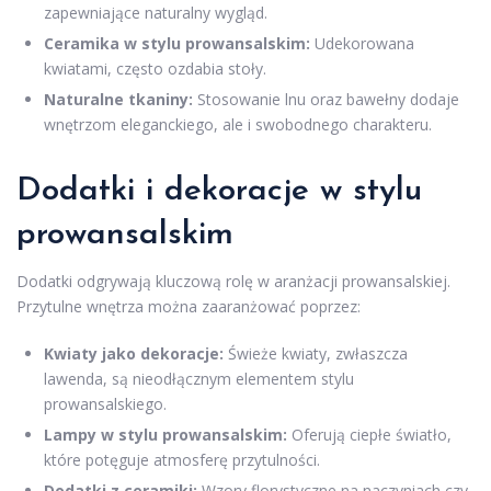
zapewniające naturalny wygląd.
Ceramika w stylu prowansalskim:
Udekorowana
kwiatami, często ozdabia stoły.
Naturalne tkaniny:
Stosowanie lnu oraz bawełny dodaje
wnętrzom eleganckiego, ale i swobodnego charakteru.
Dodatki i dekoracje w stylu
prowansalskim
Dodatki odgrywają kluczową rolę w aranżacji prowansalskiej.
Przytulne wnętrza można zaaranżować poprzez:
Kwiaty jako dekoracje:
Świeże kwiaty, zwłaszcza
lawenda, są nieodłącznym elementem stylu
prowansalskiego.
Lampy w stylu prowansalskim:
Oferują ciepłe światło,
które potęguje atmosferę przytulności.
Dodatki z ceramiki:
Wzory florystyczne na naczyniach czy