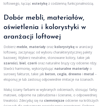
loftowego, łącząc
estetykę
z codzienną funkcjonalnością.
Dobór mebli, materiałów,
oświetlenia i kolorystyki w
aranżacji loftowej
Dobierz
meble
,
materiały
oraz
kolorystykę
w aranżacji
loftowej, zaczynając od wyboru charakterystycznej palety
bazowej. Wybierz neutralne, stonowane kolory, takie jak
szarości
,
biel
,
czerń
oraz naturalne brązy czy odcienie rdzy.
Stwórz harmonię, wykorzystując
naturalne materiały
o
surowej fakturze, takie jak
beton
,
cegła
,
drewno
i
metal
–
eksponuj je lub zastosuj odpowiednie imitacje na ścianach.
Maluj ściany farbami w wybranych odcieniach, stosując farby
matowe, odporne na zabrudzenia i ścieranie, o odpowiedniej
trwałości. Zdecyduj się na
ciemniejsze
odcienie na krótszych
ścianach dla optycznego powiększenia przestrzeni. Dobierz