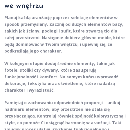
we wnętrzu
Planuj każdą aranżację poprzez
selekcję elementów
w
sposób przemyślany. Zacznij od dużych elementów bazy,
takich jak ściany, podłogi i sufit, które stworzą tło dla
całej przestrzeni. Następnie dobierz główne meble, które
będą dominować w Twoim wnętrzu, i upewnij się, że
podkreślają jego charakter.
W kolejnym etapie dodaj średnie elementy, takie jak
fotele, stoliki czy dywany, które zasugerują
funkcjonalność i komfort. Na samym końcu wprowadź
dekoracje, tekstylia oraz
oświetlenie
, które nadadzą
charakter i wyrazistość.
Pamiętaj o zachowaniu odpowiednich proporcji – unikaj
nadmiaru elementów, aby przestrzeń nie stała się
przytłaczająca. Kontroluj również spójność kolorystyczną i
style, co pomoże Ci osiągnąć harmonię w aranżacji. Taki
żmudny proces ułatwi uzyskanie funkcjonalnego i