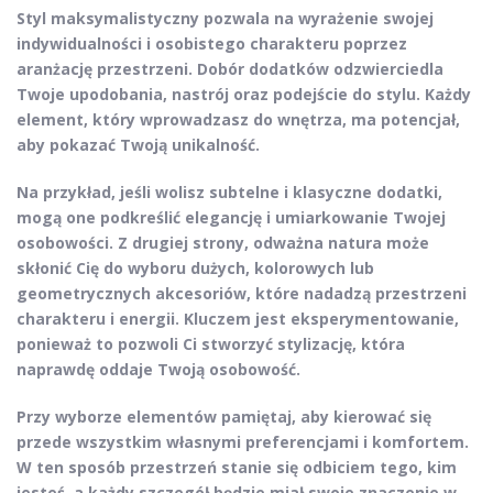
Styl maksymalistyczny
pozwala na wyrażenie swojej
indywidualności
i osobistego charakteru poprzez
aranżację przestrzeni. Dobór dodatków odzwierciedla
Twoje upodobania, nastrój oraz podejście do stylu. Każdy
element, który wprowadzasz do wnętrza, ma potencjał,
aby pokazać Twoją unikalność.
Na przykład, jeśli wolisz subtelne i klasyczne dodatki,
mogą one podkreślić elegancję i umiarkowanie Twojej
osobowości. Z drugiej strony, odważna natura może
skłonić Cię do wyboru dużych, kolorowych lub
geometrycznych akcesoriów, które nadadzą przestrzeni
charakteru i energii. Kluczem jest
eksperymentowanie
,
ponieważ to pozwoli Ci stworzyć stylizację, która
naprawdę oddaje Twoją osobowość.
Przy wyborze elementów pamiętaj, aby kierować się
przede wszystkim własnymi preferencjami i komfortem.
W ten sposób przestrzeń stanie się odbiciem tego, kim
jesteś, a każdy szczegół będzie miał swoje znaczenie w