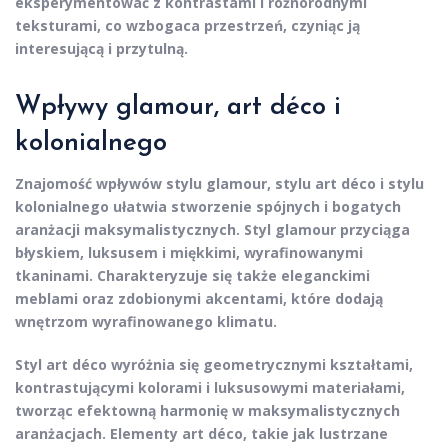
eksperymentować
z kontrastami i różnorodnymi
teksturami, co wzbogaca przestrzeń, czyniąc ją
interesującą i przytulną.
Wpływy glamour, art déco i
kolonialnego
Znajomość wpływów
stylu glamour
,
stylu art déco
i
stylu
kolonialnego
ułatwia stworzenie spójnych i bogatych
aranżacji maksymalistycznych. Styl glamour przyciąga
błyskiem, luksusem i miękkimi, wyrafinowanymi
tkaninami. Charakteryzuje się także eleganckimi
meblami oraz zdobionymi akcentami, które dodają
wnętrzom wyrafinowanego klimatu.
Styl art déco wyróżnia się geometrycznymi kształtami,
kontrastującymi kolorami i luksusowymi materiałami,
tworząc efektowną harmonię w maksymalistycznych
aranżacjach. Elementy art déco, takie jak lustrzane