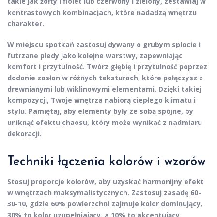
takie jak
żółty i fiolet
lub
czerwony i zielony
, zestawiaj w
kontrastowych kombinacjach, które nadadzą wnętrzu
charakter.
W miejscu spotkań zastosuj dywany o grubym splocie i
futrzane pledy jako kolejne warstwy, zapewniając
komfort i przytulność.
Twórz głębię
i przytulność poprzez
dodanie zasłon w różnych teksturach, które połączysz z
drewnianymi lub wiklinowymi elementami. Dzięki takiej
kompozycji, Twoje wnętrza nabiorą ciepłego klimatu i
stylu. Pamiętaj, aby elementy były ze sobą spójne, by
uniknąć efektu chaosu, który może wynikać z nadmiaru
dekoracji.
Techniki łączenia kolorów i wzorów
Stosuj
proporcje
kolorów, aby uzyskać harmonijny efekt
w wnętrzach maksymalistycznych. Zastosuj zasadę 60-
30-10, gdzie 60% powierzchni zajmuje kolor dominujący,
30% to kolor uzupełniający, a 10% to akcentujący.