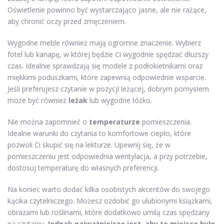
Oświetlenie powinno być wystarczająco jasne, ale nie rażące,
aby chronić oczy przed zmęczeniem.
Wygodne meble również mają ogromne znaczenie. Wybierz
fotel lub kanapę, w której będzie Ci wygodnie spędzać dłuższy
czas. Idealnie sprawdzają się modele z podłokietnikami oraz
miękkimi poduszkami, które zapewnią odpowiednie wsparcie.
Jeśli preferujesz czytanie w pozycji leżącej, dobrym pomysłem
może być również
leżak
lub wygodne łóżko.
Nie można zapomnieć o
temperaturze
pomieszczenia.
Idealne warunki do czytania to komfortowe ciepło, które
pozwoli Ci skupić się na lekturze. Upewnij się, że w
pomieszczeniu jest odpowiednia wentylacja, a przy potrzebie,
dostosuj temperaturę do własnych preferencji.
Na koniec warto dodać kilka osobistych akcentów do swojego
kącika czytelniczego. Możesz ozdobić go ulubionymi książkami,
obrazami lub roślinami, które dodatkowo umilą czas spędzany
na czytaniu.
Jednak najważniejsze jest, aby to miejsce było