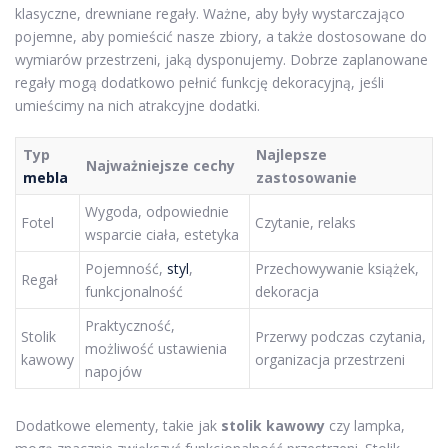
klasyczne, drewniane regały. Ważne, aby były wystarczająco
pojemne, aby pomieścić nasze zbiory, a także dostosowane do
wymiarów przestrzeni, jaką dysponujemy. Dobrze zaplanowane
regały mogą dodatkowo pełnić funkcję dekoracyjną, jeśli
umieścimy na nich atrakcyjne dodatki.
Typ
Najlepsze
Najważniejsze cechy
mebla
zastosowanie
Wygoda, odpowiednie
Fotel
Czytanie, relaks
wsparcie ciała, estetyka
Pojemność,
styl
,
Przechowywanie książek,
Regał
funkcjonalność
dekoracja
Praktyczność,
Stolik
Przerwy podczas czytania,
możliwość ustawienia
kawowy
organizacja przestrzeni
napojów
Dodatkowe elementy, takie jak
stolik kawowy
czy lampka,