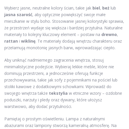
Wybierz jasne, neutralne kolory ścian, takie jak
biel
,
beż
lub
jasna szarość
, aby optycznie powiększyć swoje małe
mieszkanie w stylu boho. Stosowanie jasnej kolorystyki sprawia,
że przestrzeń wydaje się większa i bardziej przytulna. Naturalne
materiały to kolejny kluczowy element – postaw na
drewno
,
rattan
i
wiklinę
. Te materiały dodają wnętrzu charakteru oraz
przełamują monotonię jasnych barw, wprowadzając ciepło.
Aby uniknąć nadmiernego zagracenia wnętrza, stosuj
minimalistyczne podejście. Wybieraj lekkie meble, które nie
dominują przestrzeni, a jednocześnie oferują funkcje
przechowywania, takie jak sofy z pojemnikami na pościel lub
stoliki kawowe z dodatkowymi schowkami. Wprowadź do
swojego wnętrza także
tekstylia
w etniczne wzory – ozdobne
poduszki, narzuty i pledy oraz dywany, które ułożysz
warstwowo, aby dodać przytulności.
Pamiętaj o prostym oświetleniu. Lampa z naturalnymi
abażurami oraz lampiony stworzą kameralną atmosferę. Na