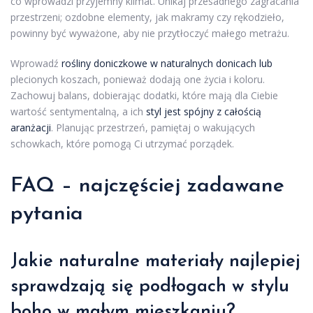
co wprowadzi przyjemny klimat. Unikaj przesadnego zagracania
przestrzeni; ozdobne elementy, jak makramy czy rękodzieło,
powinny być wyważone, aby nie przytłoczyć małego metrażu.
Wprowadź
rośliny doniczkowe w naturalnych donicach lub
plecionych koszach, ponieważ dodają one życia i koloru.
Zachowuj balans, dobierając dodatki, które mają dla Ciebie
wartość sentymentalną, a ich
styl jest spójny z całością
aranżacji
. Planując przestrzeń, pamiętaj o wakujących
schowkach, które pomogą Ci utrzymać porządek.
FAQ – najczęściej zadawane
pytania
Jakie naturalne materiały najlepiej
sprawdzają się podłogach w stylu
boho w małym mieszkaniu?