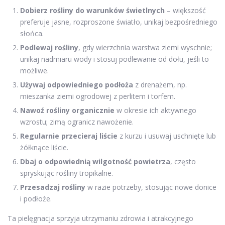
Dobierz rośliny do warunków świetlnych
– większość
preferuje jasne, rozproszone światło, unikaj bezpośredniego
słońca.
Podlewaj rośliny
, gdy wierzchnia warstwa ziemi wyschnie;
unikaj nadmiaru wody i stosuj podlewanie od dołu, jeśli to
możliwe.
Używaj odpowiedniego podłoża
z drenażem, np.
mieszanka ziemi ogrodowej z perlitem i torfem.
Nawoź rośliny organicznie
w okresie ich aktywnego
wzrostu; zimą ogranicz nawożenie.
Regularnie przecieraj liście
z kurzu i usuwaj uschnięte lub
żółknące liście.
Dbaj o odpowiednią wilgotność powietrza
, często
spryskując rośliny tropikalne.
Przesadzaj rośliny
w razie potrzeby, stosując nowe donice
i podłoże.
Ta pielęgnacja sprzyja utrzymaniu zdrowia i atrakcyjnego