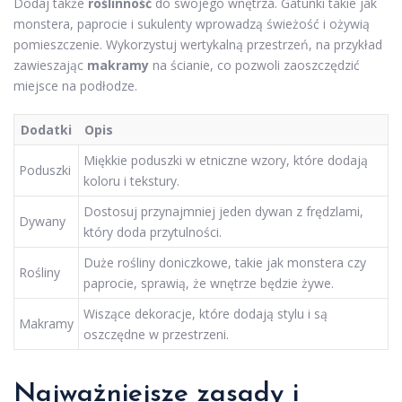
Dodaj także
roślinność
do swojego wnętrza. Gatunki takie jak
monstera, paprocie i sukulenty wprowadzą świeżość i ożywią
pomieszczenie. Wykorzystuj wertykalną przestrzeń, na przykład
zawieszając
makramy
na ścianie, co pozwoli zaoszczędzić
miejsce na podłodze.
Dodatki
Opis
Miękkie poduszki w etniczne wzory, które dodają
Poduszki
koloru i tekstury.
Dostosuj przynajmniej jeden dywan z frędzlami,
Dywany
który doda przytulności.
Duże rośliny doniczkowe, takie jak monstera czy
Rośliny
paprocie, sprawią, że wnętrze będzie żywe.
Wiszące dekoracje, które dodają stylu i są
Makramy
oszczędne w przestrzeni.
Najważniejsze zasady i