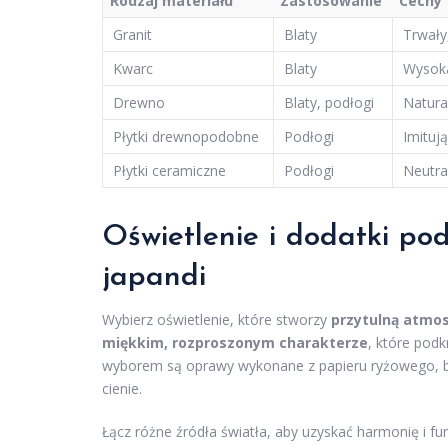
Rodzaj materiału
Zastosowanie
Cechy
Granit
Blaty
Trwały
Kwarc
Blaty
Wysoka
Drewno
Blaty, podłogi
Natura
Płytki drewnopodobne
Podłogi
Imituj
Płytki ceramiczne
Podłogi
Neutra
Oświetlenie i dodatki po
japandi
Wybierz oświetlenie, które stworzy
przytulną atmo
miękkim, rozproszonym charakterze
, które podk
wyborem są oprawy wykonane z papieru ryżowego, bam
cienie.
Łącz różne źródła światła, aby uzyskać harmonię i fu