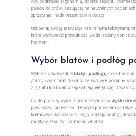
Aby podkreślić ergonomię, dobrze zaplanuj rozmieszc
palecie kolorów, bazującej na neutralnych odcieniach b
sprzątanie i nada przestrzeni lekkości.
Uzupełnij swoją aranżację naturalnymi tekstyliami, ta
które wprowadzi przytulność. Dodaj rośliny doniczk
harmonii.
Wybór blatów i podłóg pa
Wybierz odpowiednie
blaty
i
podłogi
, które harmoni
granit, kwarc oraz drewno. Te surowce powinny wspó
z granitu lub kwarcu zapewniają elegancję i trwałoś
Co do podłóg, wybierz jasne drewno lub
płytki dre
powiększyć przestrzeń. Dobrym pomysłem są także w
kremowych lub szarych. Tego rodzaju podłogi dodadzą
mogłyby zaburzyć harmonię wnętrza.