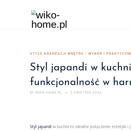
STYLE ARANŻACJI WNĘTRZ – WYBÓR I PRAKTYCZ
Styl japandi w kuchni
funkcjonalność w har
BY
WIKO-HOME.PL
5 KWIETNIA 2026
Styl japandi
w kuchni to idealne połączenie estetyki 