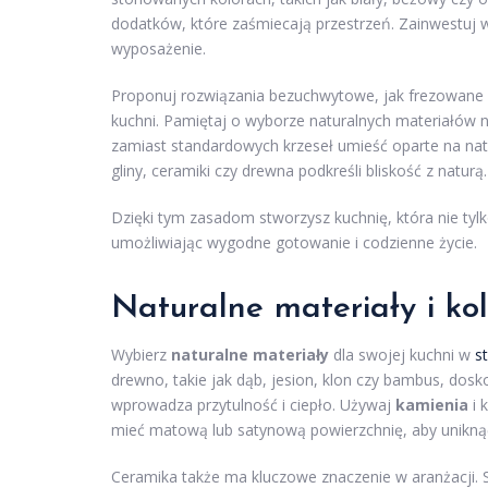
dodatków, które zaśmiecają przestrzeń. Zainwestuj 
wyposażenie.
Proponuj rozwiązania bezuchwytowe, jak frezowane uc
kuchni. Pamiętaj o wyborze naturalnych materiałów n
zamiast standardowych krzeseł umieść oparte na na
gliny, ceramiki czy drewna podkreśli bliskość z naturą.
Dzięki tym zasadom stworzysz kuchnię, która nie tylk
umożliwiając wygodne gotowanie i codzienne życie.
Naturalne materiały i ko
Wybierz
naturalne materiały
dla swojej kuchni w
s
drewno, takie jak dąb, jesion, klon czy bambus, dos
wprowadza przytulność i ciepło. Używaj
kamienia
i 
mieć matową lub satynową powierzchnię, aby unikną
Ceramika także ma kluczowe znaczenie w aranżacji. Się