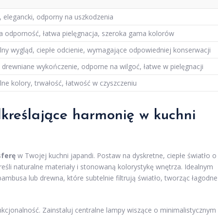
, elegancki, odporny na uszkodzenia
 odporność, łatwa pielęgnacja, szeroka gama kolorów
lny wygląd, ciepłe odcienie, wymagające odpowiedniej konserwacji
ą drewniane wykończenie, odporne na wilgoć, łatwe w pielęgnacji
lne kolory, trwałość, łatwość w czyszczeniu
dkreślające harmonię w kuchni
sferę
w Twojej kuchni japandi. Postaw na dyskretne, ciepłe światło o
reśli naturalne materiały i stonowaną kolorystykę wnętrza. Idealnym
busa lub drewna, które subtelnie filtrują światło, tworząc łagodne
nkcjonalność. Zainstaluj centralne lampy wiszące o minimalistycznym