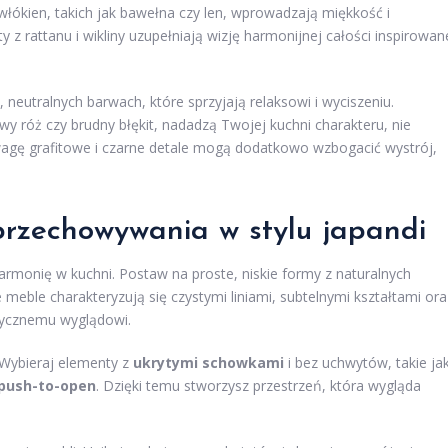
h włókien, takich jak bawełna czy len, wprowadzają miękkość i
z rattanu i wikliny uzupełniają wizję harmonijnej całości inspirowan
neutralnych barwach, które sprzyjają relaksowi i wyciszeniu.
owy róż czy brudny błękit, nadadzą Twojej kuchni charakteru, nie
wagę grafitowe i czarne detale mogą dodatkowo wzbogacić wystrój,
przechowywania w stylu japandi
harmonię w kuchni. Postaw na proste, niskie formy z naturalnych
meble charakteryzują się czystymi liniami, subtelnymi kształtami ora
tycznemu wyglądowi.
 Wybieraj elementy z
ukrytymi schowkami
i bez uchwytów, takie ja
push-to-open
. Dzięki temu stworzysz przestrzeń, która wygląda