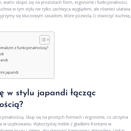
, warto skupić się na prostotach form, ergonomii i funkcjonalności,
chnia w tym stylu nie tylko zachwyca wyglądem, ale również ułatwia
zyjrzymy się kluczowym zasadom, które pozwolą Ci stworzyć kuchnię,
nimalizm z funkcjonalnością?
ndi
pandi
hni japandi
ię w
stylu japandi
łącząc
ością?
cjonalnością. Skup się na prostych formach i ergonomii, co utrzyma
na w użytkowaniu. Wykorzystaj meble z gładkimi frontami w
dcienie brązu i zieleni, aby stworzyć harmonijną atmosferę. Unikaj