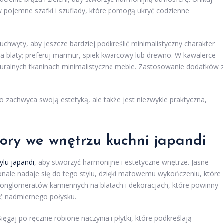
w pojemne szafki i szuflady, które pomogą ukryć codzienne
hwyty, aby jeszcze bardziej podkreślić minimalistyczny charakter
a blaty; preferuj marmur, spiek kwarcowy lub drewno. W kawalerce
turalnych tkaninach minimalistyczne meble. Zastosowanie dodatków 
o zachwyca swoją estetyką, ale także jest niezwykle praktyczna,
lory we wnętrzu kuchni japandi
tylu japandi
, aby stworzyć harmonijne i estetyczne wnętrze. Jasne
konale nadaje się do tego stylu, dzięki matowemu wykończeniu, które
konglomeratów kamiennych na blatach i dekoracjach, które powinny
ć nadmiernego połysku.
gaj po ręcznie robione naczynia i płytki, które podkreślają