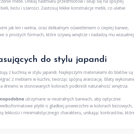
zenie mebli. Unikaj nadmiaru przedmiotów i skup się na spójnej
ieli, beżu i szarości. Zastosuj lekkie konstrukcje mebli, co ułatwi
kimi jak len i wełna, oraz delikatnym oświetleniem o ciepłej barwie,
owe o prostych formach, które ożywią wnętrze i nadadzą mu wizualnej
sujących do stylu japandi
zują z kuchnią w stylu japandi. Najlepszymi materiałami do blatów są
łgrać z meblami w kuchni, tworząc spójną aranżację. Blaty wykonan
ć, a drewno w stonowanych kolorach podkreśli naturalność wnętrza.
wnopodobne
utrzymane w neutralnych barwach, aby optycznie
ielkoformatowe płytki o gładkiej powierzchni w kolorach beżowych,
 lekkości i minimalistycznego charakteru, unikając kontrastów, któr