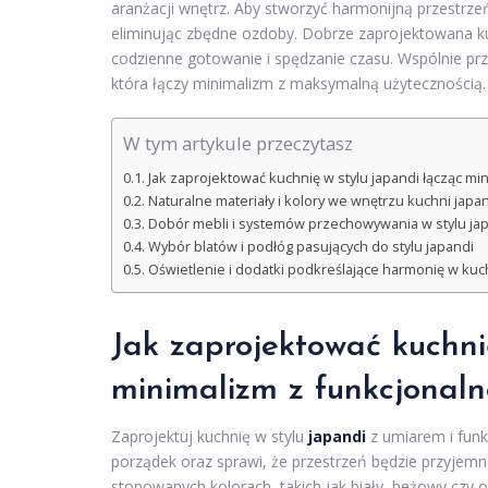
aranżacji wnętrz. Aby stworzyć harmonijną przestrzeń
eliminując zbędne ozdoby. Dobrze zaprojektowana ku
codzienne gotowanie i spędzanie czasu. Wspólnie pr
która łączy minimalizm z maksymalną użytecznością.
W tym artykule przeczytasz
Jak zaprojektować kuchnię w stylu japandi łącząc mi
Naturalne materiały i kolory we wnętrzu kuchni japa
Dobór mebli i systemów przechowywania w stylu ja
Wybór blatów i podłóg pasujących do stylu japandi
Oświetlenie i dodatki podkreślające harmonię w kuc
Jak zaprojektować kuchn
minimalizm z funkcjonaln
Zaprojektuj kuchnię w stylu
japandi
z umiarem i funk
porządek oraz sprawi, że przestrzeń będzie przyjem
stonowanych kolorach, takich jak biały, beżowy czy o