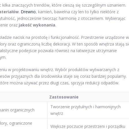
c kilka znaczących trendów, które cieszą się szczególnym uznaniem.
ateriałów
.
Drewno
, kamień, bawełna czy len to tylko niektóre z
ytulność, jednocześnie tworząc harmonię z otoczeniem. Wybierając
zenie oraz
jakość wykonania
.
 kładzie nacisk na prostotę i funkcjonalność. Przestrzenie urządzone w
ory oraz ograniczoną liczbę dekoracji. W ten sposób wnętrza stają si
malistyczne podejście pozwala również na łatwiejsze utrzymanie
nym.
eniu w projektowaniu wnętrz. Wybór produktów wytwarzanych z
esów przyjaznych dla środowiska staje się coraz bardziej popularny.
które można używać przez długi czas, sprzyja redukcji odpadów.
Zastosowanie
Tworzenie przytulnych i harmonijnych
kanin organicznych
wnętrz
lory, ograniczone
Większe poczucie przestrzeni i porządku