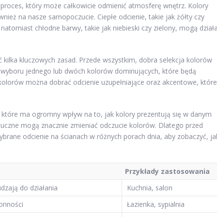
 proces, który może całkowicie odmienić atmosferę wnętrz. Kolory
wnież na nasze samopoczucie. Ciepłe odcienie, takie jak żółty czy
tomiast chłodne barwy, takie jak niebieski czy zielony, mogą dział
 kilka kluczowych zasad. Przede wszystkim, dobra selekcja kolorów
 wyboru jednego lub dwóch kolorów dominujących, które będą
ch kolorów można dobrać odcienie uzupełniające oraz akcentowe, które
, które ma ogromny wpływ na to, jak kolory prezentują się w danym
ztuczne mogą znacznie zmieniać odczucie kolorów. Dlatego przed
brane odcienie na ścianach w różnych porach dnia, aby zobaczyć, ja
Przykłady zastosowania
dzają do działania
Kuchnia, salon
ronności
Łazienka, sypialnia