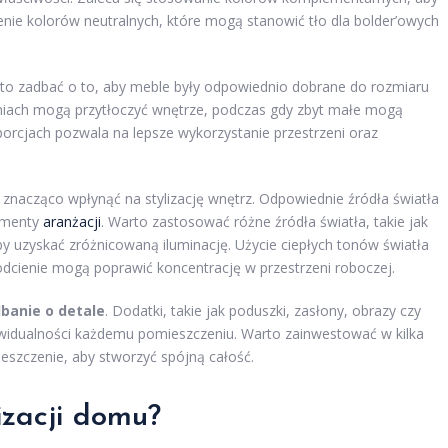
nie kolorów neutralnych, które mogą stanowić tło dla bolder’owych
rto zadbać o to, aby meble były odpowiednio dobrane do rozmiaru
niach mogą przytłoczyć wnętrze, podczas gdy zbyt małe mogą
orcjach pozwala na lepsze wykorzystanie przestrzeni oraz
 znacząco wpłynąć na stylizację wnętrz. Odpowiednie źródła światła
lementy
aranżacji
. Warto zastosować różne źródła światła, takie jak
by uzyskać zróżnicowaną iluminację. Użycie ciepłych tonów światła
odcienie mogą poprawić koncentrację w przestrzeni roboczej.
banie o detale
. Dodatki, takie jak poduszki, zasłony, obrazy czy
ywidualności każdemu pomieszczeniu. Warto zainwestować w kilka
eszczenie, aby stworzyć spójną całość.
izacji domu?