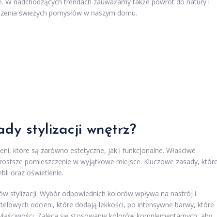
ie. W nadchodzących trendach zauważamy także powrót do natury i
dzenia świeżych pomysłów w naszym domu.
dy stylizacji wnętrz?
zeni, które są zarówno estetyczne, jak i funkcjonalne. Właściwe
prostsze pomieszczenie w wyjątkowe miejsce. Kluczowe zasady, któr
li oraz oświetlenie.
w stylizacji. Wybór odpowiednich kolorów wpływa na nastrój i
elowych odcieni, które dodają lekkości, po intensywne barwy, które
właściwości. Zaleca się stosowanie kolorów komplementarnych, aby