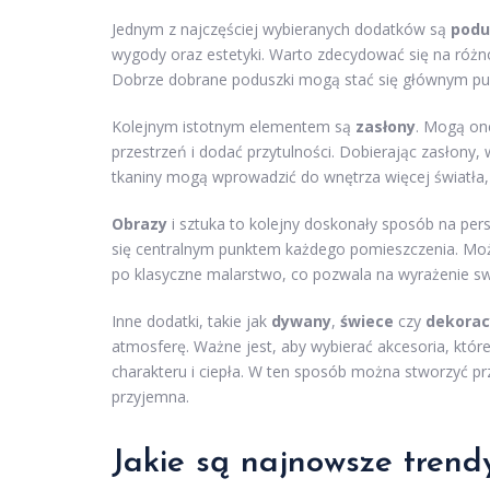
Jednym z najczęściej wybieranych dodatków są
podu
wygody oraz estetyki. Warto zdecydować się na różno
Dobrze dobrane poduszki mogą stać się głównym pu
Kolejnym istotnym elementem są
zasłony
. Mogą one
przestrzeń i dodać przytulności. Dobierając zasłony, w
tkaniny mogą wprowadzić do wnętrza więcej światła, 
Obrazy
i sztuka to kolejny doskonały sposób na per
się centralnym punktem każdego pomieszczenia. Moż
po klasyczne malarstwo, co pozwala na wyrażenie s
Inne dodatki, takie jak
dywany
,
świece
czy
dekorac
atmosferę. Ważne jest, aby wybierać akcesoria, któ
charakteru i ciepła. W ten sposób można stworzyć prz
przyjemna.
Jakie są najnowsze trendy