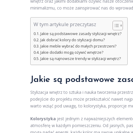
wnętrz oraz jakimi dodatkami ożywić nasze otoczen
minimalizmu, co może zainspirować nas do wprowa
W tym artykule przeczytasz
Jakie są podstawowe zasady stylizacji wnętrz?
Jak dobrać kolory do stylizacji domu?
Jakie meble wybrać do małych przestrzeni?
Jakie dodatki mogą ożywić wnętrze?
Jakie są najnowsze trendy w stylizacji wnętrz?
Jakie są podstawowe zasa
Stylizacja wnętrz to sztuka i nauka tworzenia przestr
podejście do projektu może przekształcić nawet naj
warto wziąć pod uwagę, to kolorystyka, proporcje meb
Kolorystyka
jest jednym z najważniejszych elementó
atmosferę w każdym pomieszczeniu. Od jasnych, past
mogą nadać energii, każdy kolor ma swoje unikalne 