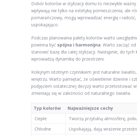
Dobór kolorów w stylizacji domu to niezwykle ważny
wpływają nie tylko na estetykę pomieszczenia, ale ró
pomarańczowy, mogą wprowadzać energię i radość, na
uspokajająco.
Podczas planowania palety kolorów warto uwzględnić
powinna być
spójna i harmonijna
. Warto zacząć od
stanowić bazę dla całej stylizacji. Następnie, do ty
wprowadzą dynamikę do przestrzeni.
Kolejnym istotnym czynnikiem jest naturalne światło
wnętrzu. Warto pamiętać, że oświetlenie dzienne i s
podjęciem ostatecznej decyzji warto przetestować wy
zmieniają się w zależności od naturalnego światła.
Typ kolorów
Najważniejsze cechy
Ciepłe
Tworzą przytulną atmosferę, pobu
Chłodne
Uspokajają, dają wrażenie przest