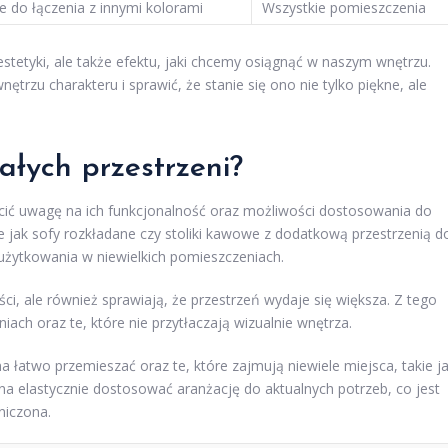
e do łączenia z innymi kolorami
Wszystkie pomieszczenia
estetyki, ale także efektu, jaki chcemy osiągnąć w naszym wnętrzu.
rzu charakteru i sprawić, że stanie się ono nie tylko piękne, ale
łych przestrzeni?
cić uwagę na ich funkcjonalność oraz możliwości dostosowania do
e jak sofy rozkładane czy stoliki kawowe z dodatkową przestrzenią d
żytkowania w niewielkich pomieszczeniach.
kości, ale również sprawiają, że przestrzeń wydaje się większa. Z tego
h oraz te, które nie przytłaczają wizualnie wnętrza.
łatwo przemieszać oraz te, które zajmują niewiele miejsca, takie j
żna elastycznie dostosować aranżację do aktualnych potrzeb, co jest
niczona.