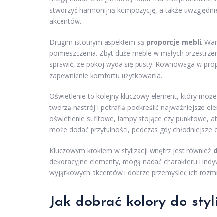
stworzyć harmonijną kompozycję, a także uwzględnie
akcentów.
Drugim istotnym aspektem są
proporcje mebli
. Wa
pomieszczenia. Zbyt duże meble w małych przestrze
sprawić, że pokój wyda się pusty. Równowaga w prop
zapewnienie komfortu użytkowania.
Oświetlenie to kolejny kluczowy element, który może
tworzą nastrój i potrafią podkreślić najważniejsze e
oświetlenie sufitowe, lampy stojące czy punktowe, a
może dodać przytulności, podczas gdy chłodniejsze 
Kluczowym krokiem w stylizacji wnętrz jest również
d
dekoracyjne elementy, mogą nadać charakteru i ind
wyjątkowych akcentów i dobrze przemyśleć ich rozmi
Jak dobrać kolory do styl