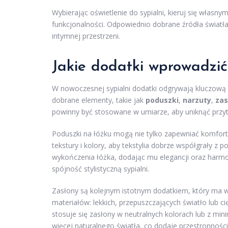
Wybierając oświetlenie do sypialni, kieruj się własn
funkcjonalności. Odpowiednio dobrane źródła świat
intymnej przestrzeni.
Jakie dodatki wprowadzić
W nowoczesnej sypialni dodatki odgrywają kluczową r
dobrane elementy, takie jak
poduszki
,
narzuty
,
zas
powinny być stosowane w umiarze, aby uniknąć przytł
Poduszki na łóżku mogą nie tylko zapewniać komfort,
tekstury i kolory, aby tekstylia dobrze współgrały 
wykończenia łóżka, dodając mu elegancji oraz harmon
spójność stylistyczną sypialni.
Zasłony są kolejnym istotnym dodatkiem, który ma 
materiałów: lekkich, przepuszczających światło lub 
stosuje się zasłony w neutralnych kolorach lub z mi
więcej naturalnego światła, co dodaje przestronności