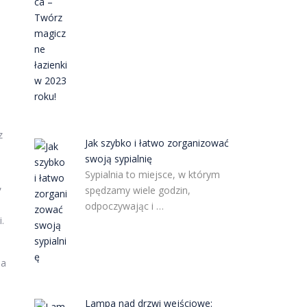
e
z
Jak szybko i łatwo zorganizować
swoją sypialnię
Sypialnia to miejsce, w którym
,
spędzamy wiele godzin,
odpoczywając i …
.
na
Lampa nad drzwi wejściowe: