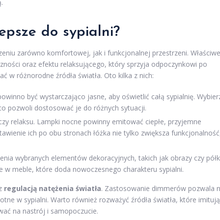
.
lepsze do sypialni?
zeniu zarówno komfortowej, jak i funkcjonalnej przestrzeni. Właściw
zności oraz efektu relaksującego, który sprzyja odpoczynkowi po
 w różnorodne źródła światła. Oto kilka z nich:
owinno być wystarczająco jasne, aby oświetlić całą sypialnię. Wybier
 co pozwoli dostosować je do różnych sytuacji.
czy relaksu. Lampki nocne powinny emitować ciepłe, przyjemne
awienie ich po obu stronach łóżka nie tylko zwiększa funkcjonalność
nia wybranych elementów dekoracyjnych, takich jak obrazy czy półki
 w meble, które doda nowoczesnego charakteru sypialni.
 z
regulacją natężenia światła
. Zastosowanie dimmerów pozwala 
otne w sypialni. Warto również rozważyć źródła światła, które imitują
wać na nastrój i samopoczucie.