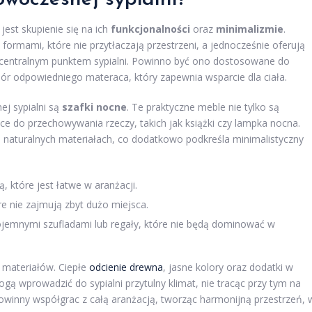
est skupienie się na ich
funkcjonalności
oraz
minimalizmie
.
ormami, które nie przytłaczają przestrzeni, a jednocześnie oferują
t centralnym punktem sypialni. Powinno być ono dostosowane do
ór odpowiedniego materaca, który zapewnia wsparcie dla ciała.
j sypialni są
szafki nocne
. Te praktyczne meble nie tylko są
ce do przechowywania rzeczy, takich jak książki czy lampka nocna.
h i naturalnych materiałach, co dodatkowo podkreśla minimalistyczny
, które jest łatwe w aranżacji.
e nie zajmują zbyt dużo miejsca.
jemnymi szufladami lub regały, które nie będą dominować w
 materiałów. Ciepłe
odcienie drewna
, jasne kolory oraz dodatki w
mogą wprowadzić do sypialni przytulny klimat, nie tracąc przy tym na
winny współgrac z całą aranżacją, tworząc harmonijną przestrzeń, 