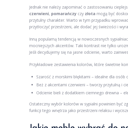
Jednak nie należy zapominać o zastosowaniu cieplejsz
czerwieni
,
pomarańczy
czy
złota
mogą być doskona
przytulny charakter. Warto w tym przypadku wprowadzi
przytłoczyć przestrzeni, ale dodać jej świeżości i wyra
Inną popularną tendencją w nowoczesnych sypialniach
mocniejszych akcentów. Taki kontrast nie tylko urozma
Jeśli decydujemy się na jasne odcienie, warto zainwe
Przykładowe zestawienia kolorów, które świetnie ko
Szarość z morskimi błękitami – idealne dla osób 
Beż z akcentami czerwieni – tworzy przytulną i ci
Odcienie bieli z dodatkiem ciemnego drewna – ele
Ostateczny wybór kolorów w sypialni powinien być z
funkcji tego wnętrza jako przestrzeni relaksu i wycisz
Jakie
meble
wybrać do no