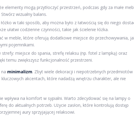
że elementy mogą przytłoczyć przestrzeń, podczas gdy za małe meb
 Stwórz wizualny balans.
łóżko w taki sposób, aby można było z łatwością się do niego dosta
kże ułatwi codzienne czynności, takie jak ścielenie łóżka.
 w meble, które oferują dodatkowe miejsce do przechowywania, ja
nymi pojemnikami.
strefy: miejsce do spania, strefę relaksu (np. fotel z lampką) oraz
ki temu zwiększysz funkcjonalność przestrzeni.
ć na
minimalizm
. Zbyt wiele dekoracji i niepotrzebnych przedmiotów
 kluczowych akcentach, które nadadzą wnętrzu charakter, ale nie
nie wpływa na komfort w sypialni. Warto zdecydować się na lampy o
rę do aktualnych potrzeb. Użycie zasłon, które kontrolują dostęp
zyjemnej aury sprzyjającej relaksowi.