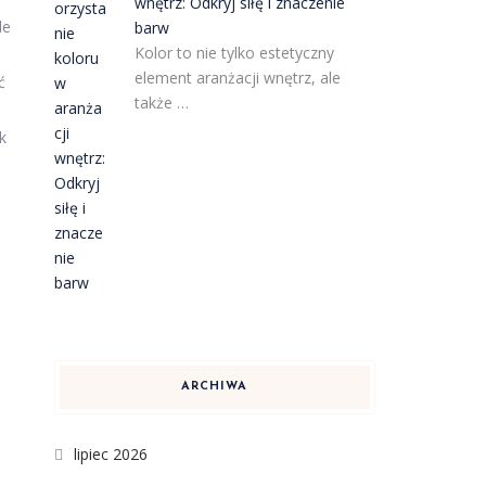
wnętrz: Odkryj siłę i znaczenie
le
barw
Kolor to nie tylko estetyczny
element aranżacji wnętrz, ale
ć
także …
k
ARCHIWA
lipiec 2026