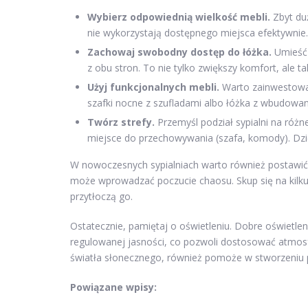
Wybierz odpowiednią wielkość mebli.
Zbyt du
nie wykorzystają dostępnego miejsca efektywnie.
Zachowaj swobodny dostęp do łóżka.
Umieść 
z obu stron. To nie tylko zwiększy komfort, ale ta
Użyj funkcjonalnych mebli.
Warto zainwestować
szafki nocne z szufladami albo łóżka z wbudowa
Twórz strefy.
Przemyśl podział sypialni na różne 
miejsce do przechowywania (szafa, komody). Dzię
W nowoczesnych sypialniach warto również postawi
może wprowadzać poczucie chaosu. Skup się na kilku
przytłoczą go.
Ostatecznie, pamiętaj o oświetleniu. Dobre oświetle
regulowanej jasności, co pozwoli dostosować atmosfe
światła słonecznego, również pomoże w stworzeniu pr
Powiązane wpisy: