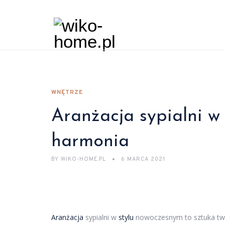
WNĘTRZE
Aranżacja sypialni w
harmonia
BY
WIKO-HOME.PL
6 MARCA 2021
Aranżacja
sypialni w
stylu
nowoczesnym to sztuka tworz