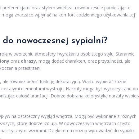
ymi preferencjami oraz stylem wnętrza, równocześnie pamiętając o
ła mogą znacząco wpłynąć na komfort codziennego użytkowania tej
 do nowoczesnej sypialni?
olę w tworzeniu atmosfery i wyrażaniu osobistego stylu. Starannie
łony
oraz
obrazy
, mogą dodać charakteru oraz przytulności, ale
oczenia przestrzeni.
 ale również pełnić funkcję dekoracyjną. Warto wybierać różne
z pozostałymi elementami wystroju. Narzuty mogą być wykorzystane do
izując całość aranżacji. Dobrze dobrana kolorystyka narzuty wspier
wpływ na ostateczny wygląd wnętrza. Mogą być wykonane z różnych
cięższych, które dobrze izolują. W nowoczesnych wnętrzach często
nimalistycznymi wzorami. Dzięki temu można wprowadzić do sypialni
.