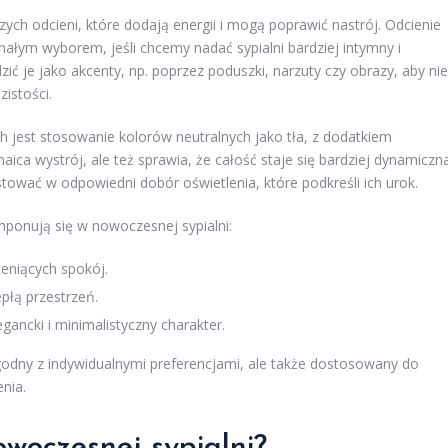
ych odcieni, które dodają energii i mogą poprawić nastrój. Odcienie
łym wyborem, jeśli chcemy nadać sypialni bardziej intymny i
ć je jako akcenty, np. poprzez poduszki, narzuty czy obrazy, aby nie
zistości.
 jest stosowanie kolorów neutralnych jako tła, z dodatkiem
ica wystrój, ale też sprawia, że całość staje się bardziej dynamiczna
stować w odpowiedni dobór oświetlenia, które podkreśli ich urok.
mponują się w nowoczesnej sypialni:
ceniących spokój.
epłą przestrzeń.
gancki i minimalistyczny charakter.
godny z indywidualnymi preferencjami, ale także dostosowany do
enia.
woczesnej sypialni?