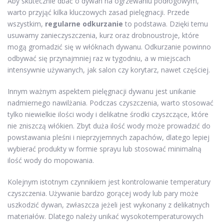
Aby skutecznie dbać o dywan na ogrzewaniu podłogowym,
warto przyjąć kilka kluczowych zasad pielęgnacji. Przede
wszystkim,
regularne odkurzanie
to podstawa. Dzięki temu
usuwamy zanieczyszczenia, kurz oraz drobnoustroje, które
mogą gromadzić się w włóknach dywanu. Odkurzanie powinno
odbywać się przynajmniej raz w tygodniu, a w miejscach
intensywnie używanych, jak salon czy korytarz, nawet częściej.
Innym ważnym aspektem pielęgnacji dywanu jest unikanie
nadmiernego nawilżania. Podczas czyszczenia, warto stosować
tylko niewielkie ilości wody i delikatne środki czyszczące, które
nie zniszczą włókien. Zbyt duża ilość wody może prowadzić do
powstawania pleśni i nieprzyjemnych zapachów, dlatego lepiej
wybierać produkty w formie sprayu lub stosować minimalną
ilość wody do mopowania.
Kolejnym istotnym czynnikiem jest kontrolowanie temperatury
czyszczenia. Używanie bardzo gorącej wody lub pary może
uszkodzić dywan, zwłaszcza jeżeli jest wykonany z delikatnych
materiałów. Dlatego należy unikać wysokotemperaturowych