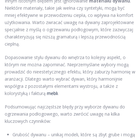
Innym istotnym błędem jest ignorowanie
materiału dywanu
.
Niektóre materiały, takie jak wełna czy syntetyki, mogą być
mniej efektywne w przewodzeniu ciepła, co wpływa na komfort
użytkowania. Warto zwracać uwagę na dywany zaprojektowane
specjalnie z myślą o ogrzewaniu podłogowym, które zazwyczaj
charakteryzują się niższą gramaturą i lepszą przewodnością
cieplną.
Dopasowanie stylu dywanu do wnętrza to kolejny aspekt, o
którym nie można zapominać. Nieprzemyślane wybory mogą
prowadzić do nieestetycznego efektu, który zaburzy harmonię w
aranżacji. Dlatego warto wybrać dywan, który harmonijnie
współgra z pozostałymi elementami wystroju, a także z
kolorystyką i fakturą
mebli
.
Podsumowując najczęstsze błędy przy wyborze dywanu do
ogrzewania podłogowego, warto zwrócić uwagę na kilka
kluczowych czynników:
Grubość dywanu – unikaj modeli, które są zbyt grube i mogą