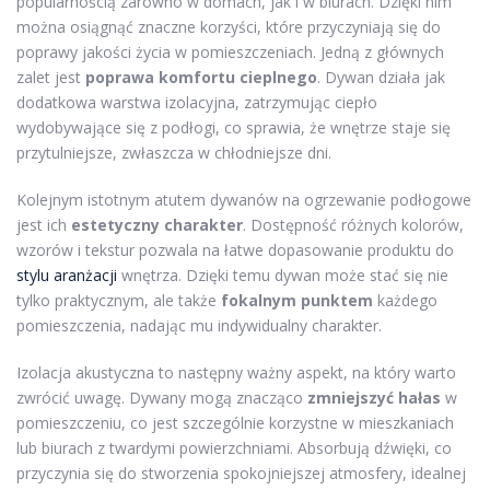
popularnością zarówno w domach, jak i w biurach. Dzięki nim
można osiągnąć znaczne korzyści, które przyczyniają się do
poprawy jakości życia w pomieszczeniach. Jedną z głównych
zalet jest
poprawa komfortu cieplnego
. Dywan działa jak
dodatkowa warstwa izolacyjna, zatrzymując ciepło
wydobywające się z podłogi, co sprawia, że wnętrze staje się
przytulniejsze, zwłaszcza w chłodniejsze dni.
Kolejnym istotnym atutem dywanów na ogrzewanie podłogowe
jest ich
estetyczny charakter
. Dostępność różnych kolorów,
wzorów i tekstur pozwala na łatwe dopasowanie produktu do
stylu
aranżacji
wnętrza. Dzięki temu dywan może stać się nie
tylko praktycznym, ale także
fokalnym punktem
każdego
pomieszczenia, nadając mu indywidualny charakter.
Izolacja akustyczna to następny ważny aspekt, na który warto
zwrócić uwagę. Dywany mogą znacząco
zmniejszyć hałas
w
pomieszczeniu, co jest szczególnie korzystne w mieszkaniach
lub biurach z twardymi powierzchniami. Absorbują dźwięki, co
przyczynia się do stworzenia spokojniejszej atmosfery, idealnej