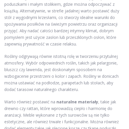
poduszkami i małym stolikiem, gdzie można odpoczywać z
książką. Alternatywnie, w strefie jadalnej warto postawić duży
stół z wygodnymi krzesłami, co stworzy idealne warunki do
spożywania posiłków na świeżym powietrzu oraz organizacji
przyjęć. Aby nadać całości bardziej intymny klimat, dobrym
pomysłem jest użycie zasłon lub przeszklonych osłon, które
zapewnią prywatność w czasie relaksu.
Rośliny odgrywają równie istotną rolę w tworzeniu przytulnej
atmosfery. Wybór odpowiednich roślin, takich jak pelargonie,
bluszcz czy lawenda, jest doskonałym sposobem na
wzbogacenie przestrzeni o kolor i zapach. Rośliny w donicach
można ustawiać na podłodze, parapetach lub stołach, aby
dodać tarasowi naturalnego charakteru.
Warto również postawić na
naturalne materiały
, takie jak
drewno czy rattan, które wprowadzą ciepło i harmonię do
aranżacji. Meble wykonane z tych surowców są nie tylko
estetyczne, ale również trwałe i funkcjonalne. Można również
dodać elementy takie jak plecione kosze czy tkane poduszki,