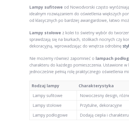
Lampy sufitowe
od Nowodvorski często wyróżniają
idealnym rozwiązaniem do oświetlenia większych pomi
od klasycznych po bardziej awangardowe, łatwo mo
Lampy stołowe
z kolei to świetny wybór do tworzen
sprawdzają się na biurkach, stolikach nocnych czy ko
dekoracyjną, wprowadzając do wnętrza odrobinę
sty
Nie możemy również zapomnieć o
lampach podło
charakteru do każdego pomieszczenia. Ustawione w ką
jednocześnie pełnią rolę praktycznego oświetlenia mie
Rodzaj lampy
Charakterystyka
Lampy sufitowe
Nowoczesny design, różne
Lampy stołowe
Przytulne, dekoracyjne
Lampy podłogowe
Dodają ciepła i charakteru