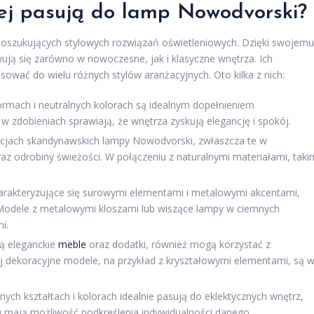
piej pasują do lamp Nowodvorski?
oszukujących stylowych rozwiązań oświetleniowych. Dzięki swojemu
 się zarówno w nowoczesne, jak i klasyczne wnętrza. Ich
ować do wielu różnych stylów aranżacyjnych. Oto kilka z nich:
mach i neutralnych kolorach są idealnym dopełnieniem
r w zdobieniach sprawiają, że wnętrza zyskują elegancję i spokój.
acjach skandynawskich lampy Nowodvorski, zwłaszcza te w
z odrobiny świeżości. W połączeniu z naturalnymi materiałami, taki
harakteryzujące się surowymi elementami i metalowymi akcentami,
Modele z metalowymi kloszami lub wiszące lampy w ciemnych
i.
ą eleganckie
meble
oraz dodatki, również mogą korzystać z
j dekoracyjne modele, na przykład z kryształowymi elementami, są 
h kształtach i kolorach idealnie pasują do eklektycznych wnętrz,
emu mają możliwość podkreślenia indywidualności danego