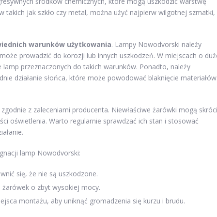
agresywnych środków chemicznych, które mogą uszkodzić warstwę
takich jak szkło czy metal, można użyć najpierw wilgotnej szmatki,
iednich warunków użytkowania
. Lampy Nowodvorski należy
może prowadzić do korozji lub innych uszkodzeń. W miejscach o duż
ycie lamp przeznaczonych do takich warunków. Ponadto, należy
dnie działanie słońca, które może powodować blaknięcie materiałów
zgodnie z zaleceniami producenta. Niewłaściwe żarówki mogą skróc
i oświetlenia. Warto regularnie sprawdzać ich stan i stosować
iałanie.
gnacji lamp Nowodvorski:
wnić się, że nie są uszkodzone.
e żarówek o zbyt wysokiej mocy.
ejsca montażu, aby uniknąć gromadzenia się kurzu i brudu.