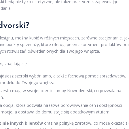
 będą nie tylko estetyczne, ale także praktyczne, zapewniając
adania.
vorski?
esignu, można kupić w różnych miejscach, zarówno stacjonarnie, jak
ane punkty sprzedaży, które oferują pełen asortyment produktów ora
zych rozwiązań oświetleniowych dla Twojego wnętrza.
 znajdują się:
ajdziesz szeroki wybór lamp, a także fachową pomoc sprzedawców,
 modelu do Twojego wnętrza.
często mają w swojej ofercie lampy Nowodvorski, co pozwala na
n.
a opcja, która pozwala na łatwe porównywanie cen i dostępności
omocje, a dostawa do domu staje się dodatkowym atutem.
pinie innych klientów
oraz na politykę zwrotów, co może okazać si