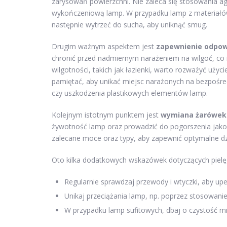
zarysowań powierzchni. Nie zaleca się stosowania 
wykończeniową lamp. W przypadku lamp z materiałów 
następnie wytrzeć do sucha, aby uniknąć smug.
Drugim ważnym aspektem jest
zapewnienie odpow
chronić przed nadmiernym narażeniem na wilgoć, co 
wilgotności, takich jak łazienki, warto rozważyć uż
pamiętać, aby unikać miejsc narażonych na bezpośre
czy uszkodzenia plastikowych elementów lamp.
Kolejnym istotnym punktem jest
wymiana żarówek
żywotność lamp oraz prowadzić do pogorszenia jakośc
zalecane moce oraz typy, aby zapewnić optymalne dz
Oto kilka dodatkowych wskazówek dotyczących pielę
Regularnie sprawdzaj przewody i wtyczki, aby upe
Unikaj przeciążania lamp, np. poprzez stosowani
W przypadku lamp sufitowych, dbaj o czystość mi