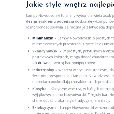
Jakie style wnętrz najle
Lampy Nowodvorski to znany wybór dla wielu osób p
designerskiemu podejściu
doskonale wkomponowują
różnorodność sprawia, że można je z łatwością dopas
Minimalizm
– Lampy Nowodvorski o prostych for
minimalistycznych przestrzeni. Czyste linie i umia
Skandynawski
– W prostych, przytulnych aranż
pastelowych kolorach, mogą dodać charakteru ora
jak
drewno
, tworzą harmonijną całość.
Industrialny
– Wnętrza w stylu industrialnym, c
świetnie korespondują z lampami Nowodvorski. 
odcieniach podkreślają charakter takich przestrzen
Klasyka
– Klasyczne wnętrza, w których dominuj
wyjątkowych lamp Nowodvorski. Z reguły bardzie
stanie dodać uroku i stylu tradycyjnej aranżacji.
Ekleksytyzm
– Lampy Nowodvorski w różnorodnyc
gdzie mieszają się różne style i epoki. Dzięki t