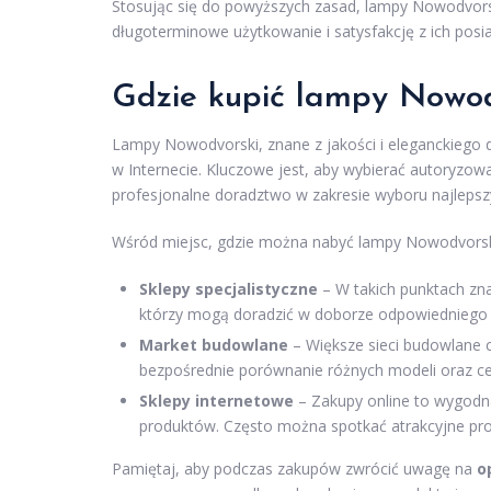
Stosując się do powyższych zasad, lampy Nowodvorski
długoterminowe użytkowanie i satysfakcję z ich posi
Gdzie kupić lampy Nowod
Lampy Nowodvorski, znane z jakości i eleganckiego d
w Internecie. Kluczowe jest, aby wybierać autoryzow
profesjonalne doradztwo w zakresie wyboru najleps
Wśród miejsc, gdzie można nabyć lampy Nowodvorski,
Sklepy specjalistyczne
– W takich punktach zn
którzy mogą doradzić w doborze odpowiedniego
Market budowlane
– Większe sieci budowlane 
bezpośrednie porównanie różnych modeli oraz ce
Sklepy internetowe
– Zakupy online to wygodn
produktów. Często można spotkać atrakcyjne pr
Pamiętaj, aby podczas zakupów zwrócić uwagę na
o