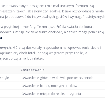
 się nowoczesnym designem i minimalistycznymi formami. Są
eszczeń, takich jak salony czy jadalnie. Dzięki różnorodności modeli
żna je dopasować do indywidualnych gustów i wymagań estetycznych
ia przytulnej atmosfery. Te mniejsze źródła światła doskonale
modach. Oferują nie tylko funkcjonalność, ale także mogą pełnić rolę
lu
.
gowych
, które są doskonałym sposobem na wprowadzenie ciepła i
cikach czy obok foteli, dodają wnętrzom przytulności, a
jsca do czytania lub relaksu.
Zastosowanie
 style
Oświetlenie główne w dużych pomieszczeniach
Oświetlenie biurek, nocnych stolików
Oświetlenie miejsc do relaksu, czytania