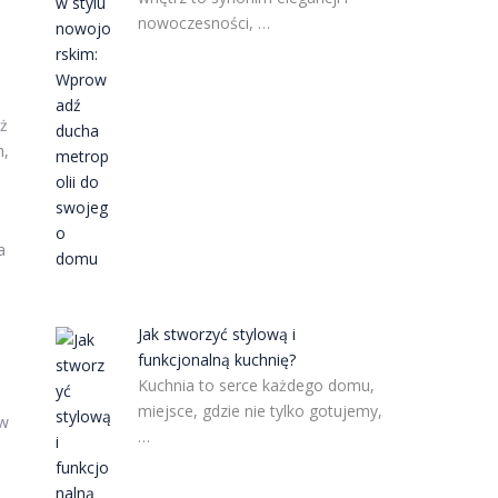
nowoczesności, …
eż
h,
a
Jak stworzyć stylową i
funkcjonalną kuchnię?
Kuchnia to serce każdego domu,
miejsce, gdzie nie tylko gotujemy,
 w
…