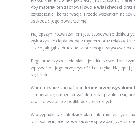
Pleksi, znane również jako akryl, to popularny mater
Aby materiał ten zachował swoje
właściwości
oraz e
czyszczenie i konserwacja. Przede wszystkim należy
uszkodzić jego powierzchnię.
Najlepszym rozwiązaniem jest stosowanie delikatny
wykorzystać ciepłą wodę z mydłem oraz miękką ściere
takich jak gąbki druciane, które mogą zarysować pleks
Regularne czyszczenie pleksi jest kluczowe dla utrz
wpływać na jego przejrzystość i estetykę. Najlepiej j
się brudu.
Warto również zadbać o
ochronę przed wysokimi
temperaturę i może ulegać deformacji. Zaleca się un
oraz korzystanie z podkładek termicznych.
W przypadku jakichkolwiek plam lub trudniejszych z
ich usunięciu, ale należy zawsze sprawdzić, czy są o