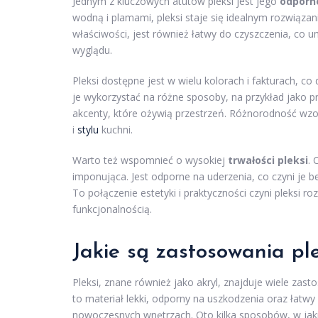
Jednym z kluczowych atutów pleksi jest jego
odporno
wodną i plamami, pleksi staje się idealnym rozwiąza
właściwości, jest również łatwy do czyszczenia, co 
wyglądu.
Pleksi dostępne jest w wielu kolorach i fakturach, c
je wykorzystać na różne sposoby, na przykład jako p
akcenty, które ożywią przestrzeń. Różnorodność wzo
i
stylu
kuchni.
Warto też wspomnieć o wysokiej
trwałości pleksi
. 
imponująca. Jest odporne na uderzenia, co czyni je
To połączenie estetyki i praktyczności czyni pleksi 
funkcjonalnością.
Jakie są zastosowania ple
Pleksi, znane również jako akryl, znajduje wiele zas
to materiał lekki, odporny na uszkodzenia oraz łatwy
nowoczesnych wnętrzach. Oto kilka sposobów, w jaki