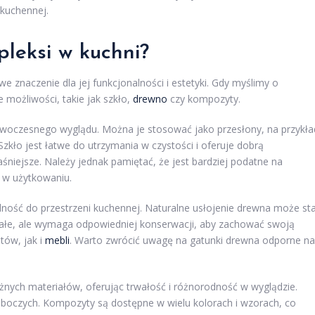
 kuchennej.
pleksi w kuchni?
znaczenie dla jej funkcjonalności i estetyki. Gdy myślimy o
 możliwości, takie jak szkło,
drewno
czy kompozyty.
nowoczesnego wyglądu. Można je stosować jako przesłony, na przykła
zkło jest łatwe do utrzymania w czystości i oferuje dobrą
aśniejsze. Należy jednak pamiętać, że jest bardziej podatne na
 w użytkowaniu.
ulność do przestrzeni kuchennej. Naturalne usłojenie drewna może st
wałe, ale wymaga odpowiedniej konserwacji, aby zachować swoją
tów, jak i
mebli
. Warto zwrócić uwagę na gatunki drewna odporne na
 różnych materiałów, oferując trwałość i różnorodność w wyglądzie.
oboczych. Kompozyty są dostępne w wielu kolorach i wzorach, co