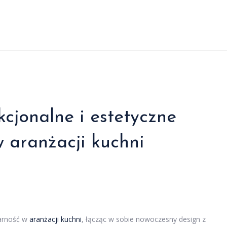
kcjonalne i estetyczne
w aranżacji kuchni
larność w
aranżacji
kuchni
, łącząc w sobie nowoczesny design z