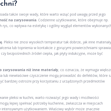
chni?
osiada także swoje wady, które warto wziąć pod uwagę przed jego
ność na zarysowania
. Codzienne użytkowanie, które obejmuje np.
ch rys, co wpływa na estetykę i ogólny wygląd elementów wykonanyc
ę
. Pleksi nie znosi wysokich temperatur tak dobrze, jak inne materiały
tałcenia lub topnienia w kontakcie z gorącymi powierzchniami sprawia
czy bezpośrednich źródeł ciepła, jak płyty indukcyjne, może być
o zarysowania niż inne materiały
, co oznacza, że wymaga większ
ia lub niewłaściwe czyszczenie mogą prowadzić do defektów, które s
yć bardziej ostrożni przy korzystaniu z urządzonych przedmiotów
anie pleksi w kuchni, warto rozważyć jego wady i możliwości
e mogą lepiej spełniać potrzeby kuchenne, zwłaszcza w miejscach
zy intensywnym użytkowaniem. Właściwy wybór może znacznie