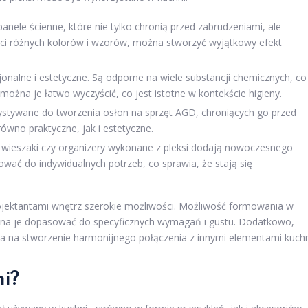
nele ścienne, które nie tylko chronią przed zabrudzeniami, ale
ności różnych kolorów i wzorów, można stworzyć wyjątkowy efekt
jonalne i estetyczne. Są odporne na wiele substancji chemicznych, co
można je łatwo wyczyścić, co jest istotne w kontekście higieny.
stywane do tworzenia osłon na sprzęt AGD, chroniących go przed
ówno praktyczne, jak i estetyczne.
 wieszaki czy organizery wykonane z pleksi dodają nowoczesnego
wać do indywidualnych potrzeb, co sprawia, że stają się
projektantami wnętrz szerokie możliwości. Możliwość formowania w
można je dopasować do specyficznych wymagań i gustu. Dodatkowo,
la na stworzenie harmonijnego połączenia z innymi elementami kuchn
ni?