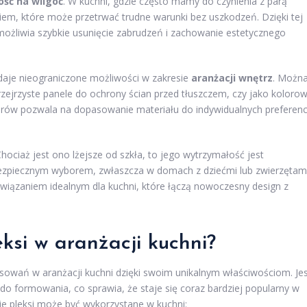
ść na wilgoć
. W kuchni, gdzie często mamy do czynienia z parą
niem, które może przetrwać trudne warunki bez uszkodzeń. Dzięki tej
umożliwia szybkie usunięcie zabrudzeń i zachowanie estetycznego
o daje nieograniczone możliwości w zakresie
aranżacji wnętrz
. Możn
rzejrzyste panele do ochrony ścian przed tłuszczem, czy jako koloro
rów pozwala na dopasowanie materiału do indywidualnych preferenc
Chociaż jest ono lżejsze od szkła, to jego wytrzymałość jest
 bezpiecznym wyborem, zwłaszcza w domach z dziećmi lub zwierzętami
rozwiązaniem idealnym dla kuchni, które łączą nowoczesny design z
ksi w aranżacji kuchni?
tosowań w aranżacji kuchni dzięki swoim unikalnym właściwościom. Je
 do formowania, co sprawia, że staje się coraz bardziej popularny w
e pleksi może być wykorzystane w kuchni: