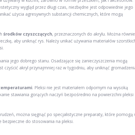
iał używany w kuchni, zarówno w formie przeszkleń, jak i akcesoriów.
stetyczny wygląd przez długi czas, niezbędne jest odpowiednie jego
 unikać użycia agresywnych substancji chemicznych, które mogą
ch
środków czyszczących
, przeznaczonych do akrylu. Można równi
czkę, aby uniknąć rys. Należy unikać używania materiałów szorstkic
i.
ymania jego dobrego stanu. Osadzające się zanieczyszczenia mogą
est czyścić akryl przynajmniej raz w tygodniu, aby uniknąć gromadzeni
 temperaturami
. Pleksi nie jest materiałem odpornym na wysoką
ikanie stawiania gorących naczyń bezpośrednio na powierzchni pleksi
abrudzeń, można sięgnąć po specjalistyczne preparaty, które pomogą
ne bezpieczne do stosowania na pleksi.