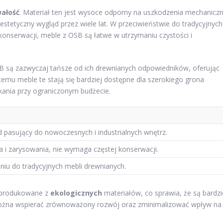
wałość
. Materiał ten jest wysoce odporny na uszkodzenia mechanicz
estetyczny wygląd przez wiele lat. W przeciwieństwie do tradycyjnych
onserwacji, meble z OSB są łatwe w utrzymaniu czystości i
B są zazwyczaj tańsze od ich drewnianych odpowiedników, oferując
 temu meble te stają się bardziej dostępne dla szerokiego grona
kania przy ograniczonym budżecie.
d pasujący do nowoczesnych i industrialnych wnętrz.
 i zarysowania, nie wymaga częstej konserwacji.
iu do tradycyjnych mebli drewnianych.
ą produkowane z
ekologicznych
materiałów, co sprawia, że są bardzi
 można wspierać zrównoważony rozwój oraz zminimalizować wpływ na