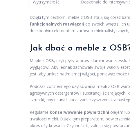
Wytrzymałość
Doskonałe do intensywni
Dzięki tym cechom, meble z OSB stają się coraz ba
funkcjonalnych rozwiązań
do swoich wnętrz. Ich u
doskonałym elementem zarówno minimalistycznych, jak
Jak dbać o meble z OSB
Meble z OSB, czyli płyty wiórowe laminowane, zyskał
wyglądowi. Aby jednak zachowały swoje walory estet
jest, aby unikać nadmiernej wilgoci, ponieważ może t
Podczas codziennego użytkowania mebli z OSB war
agresywnych detergentów i substancji ścierających, 
szmatki, aby usunąć kurz i zanieczyszczenia, a nastę
Regularne
konserwowanie powierzchni
olejem lub 
trwałości mebli. Dzięki tym preparatom, powierzchni
okres użytkowania. Czynność tę zaleca się powtarza