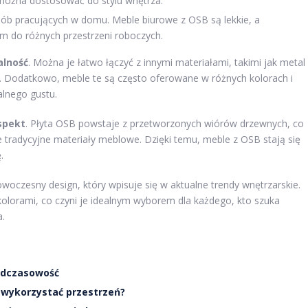
można dostosować do stylu wnętrza.
sób pracujących w domu. Meble biurowe z OSB są lekkie, a
em do różnych przestrzeni roboczych.
alność
. Można je łatwo łączyć z innymi materiałami, takimi jak metal
h. Dodatkowo, meble te są często oferowane w różnych kolorach i
lnego gustu.
spekt
. Płyta OSB powstaje z przetworzonych wiórów drzewnych, co
re tradycyjne materiały meblowe. Dzięki temu, meble z OSB stają się
.
owoczesny design, który wpisuje się w aktualne trendy wnętrzarskie.
olorami, co czyni je idealnym wyborem dla każdego, kto szuka
.
nadczasowość
 wykorzystać przestrzeń?