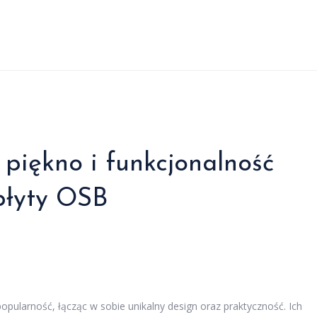
piękno i funkcjonalność
płyty OSB
pularność, łącząc w sobie unikalny design oraz praktyczność. Ich