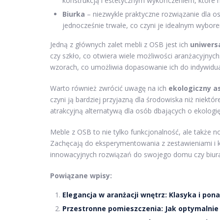
konstrukcją i estetycznym wykończeniem, które 
Biurka
– niezwykle praktyczne rozwiązanie dla o
jednocześnie trwałe, co czyni je idealnym wybor
Jedną z głównych zalet mebli z OSB jest ich
uniwers
czy szkło, co otwiera wiele możliwości aranżacyjnyc
wzorach, co umożliwia dopasowanie ich do indywidua
Warto również zwrócić uwagę na ich
ekologiczny a
czyni ją bardziej przyjazną dla środowiska niż niektó
atrakcyjną alternatywą dla osób dbających o ekologię
Meble z OSB to nie tylko funkcjonalność, ale także n
Zachęcają do eksperymentowania z zestawieniami i k
innowacyjnych rozwiązań do swojego domu czy biura
Powiązane wpisy:
Elegancja w aranżacji wnętrz: Klasyka i po
Przestronne pomieszczenia: Jak optymalnie