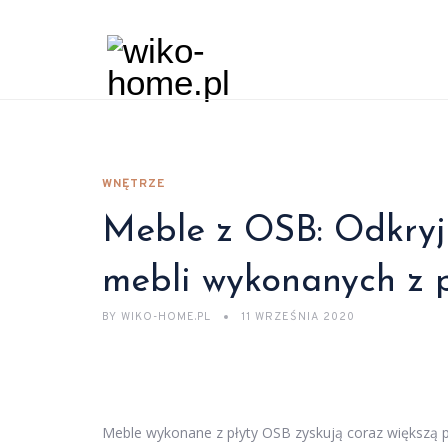
WNĘTRZE
Meble z OSB: Odkryj 
mebli wykonanych z 
BY
WIKO-HOME.PL
11 WRZEŚNIA 2020
Meble wykonane z płyty OSB zyskują coraz większą po