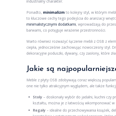
industrialny charakter.
Ponadto,
minimalizm
to kolejny styl, w którym meb
to kluczowe cechy tego podejścia do aranżacji wnętrz
minimalistycznymi dodatkami
, wprowadzają do przes
barwami, co potęguje wrażenie przestronności.
Warto również rozważyć łączenie mebli z OSB z elem
ciepła, jednocześnie zachowując nowoczesny styl. D
dekoracyjne poduszki, dywany, czy zasłony, które z
Jakie są najpopularniejs
Meble z płyty OSB zdobywają coraz większą popularn
one nie tylko atrakcyjnym wyglądem, ale także funkc
Stoły
– doskonały wybór do jadalni, kuchni czy p
kształtu, można je z łatwością wkomponować w 
Regały
– idealne do przechowywania książek, dek