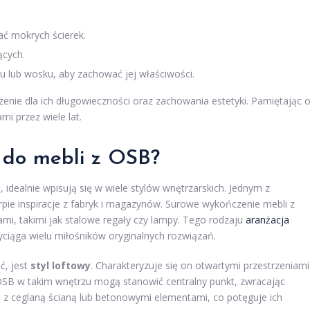
ać mokrych ścierek.
ących.
ju lub wosku, aby zachować jej właściwości.
enie dla ich długowieczności oraz zachowania estetyki. Pamiętając 
mi przez wiele lat.
ą do mebli z OSB?
idealnie wpisują się w wiele stylów wnętrzarskich. Jednym z
erpie inspiracje z fabryk i magazynów. Surowe wykończenie mebli z
i, takimi jak stalowe regały czy lampy. Tego rodzaju
aranżacja
yciąga wielu miłośników oryginalnych rozwiązań.
ć, jest
styl loftowy
. Charakteryzuje się on otwartymi przestrzeniami
OSB w takim wnętrzu mogą stanowić centralny punkt, zwracając
ą z ceglaną ścianą lub betonowymi elementami, co potęguje ich