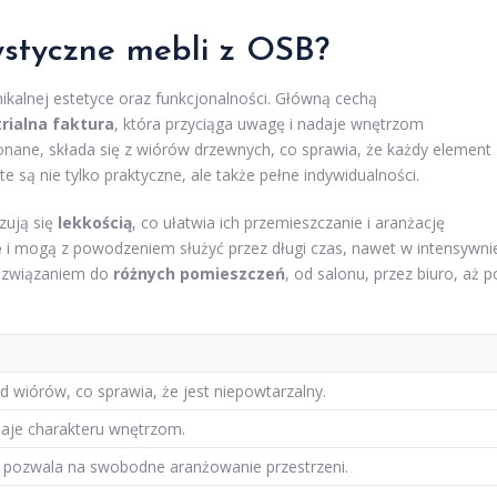
ystyczne mebli z OSB?
nikalnej estetyce oraz funkcjonalności. Główną cechą
rialna faktura
, która przyciąga uwagę i nadaje wnętrzom
konane, składa się z wiórów drzewnych, co sprawia, że każdy element
e są nie tylko praktyczne, ale także pełne indywidualności.
zują się
lekkością
, co ułatwia ich przemieszczanie i aranżację
e
i mogą z powodzeniem służyć przez długi czas, nawet w intensywni
rozwiązaniem do
różnych pomieszczeń
, od salonu, przez biuro, aż p
 wiórów, co sprawia, że jest niepowtarzalny.
odaje charakteru wnętrzom.
 pozwala na swobodne aranżowanie przestrzeni.