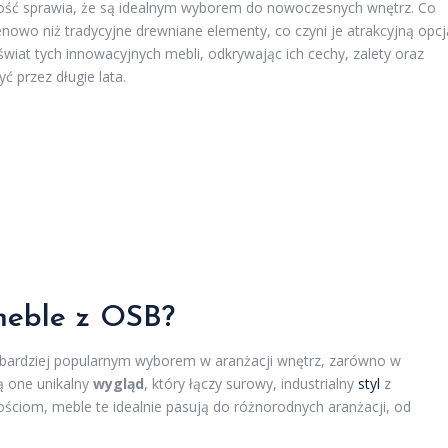
ałość sprawia, że są idealnym wyborem do nowoczesnych wnętrz. Co
enowo niż tradycyjne drewniane elementy, co czyni je atrakcyjną opcj
świat tych innowacyjnych mebli, odkrywając ich cechy, zalety oraz
 przez długie lata.
meble z OSB?
z bardziej popularnym wyborem w aranżacji wnętrz, zarówno w
ą one unikalny
wygląd
, który łączy surowy, industrialny
styl
z
ciom, meble te idealnie pasują do różnorodnych aranżacji, od