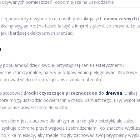
e używanych pomieszczeń, odporniejsze na uszkodzenia.
rdziej popularnym wyborem dla osób poszukujących
nowoczesnych
i
nikalny wygląd można łatwo łączyć z innymi stylami, co sprawia, że s
 i bardziej eklektycznych aranżacji.
?
y popularność dzięki swojej przystępnej cenie i estetycznemu
yczne i funkcjonalne, należy je odpowiednio pielęgnować. Kluczowe
o prowadzić do deformacji i zniszczenia materiału.
to stosować
środki czyszczące przeznaczone do
drewna
. Unikaj
które mogą uszkodzić powierzchnię mebli. Zamiast tego, użyj wilgotne
pnie osusz powierzchnię do sucha.
woskiem jest kluczowe dla utrzymania nie tylko estetyki, ale także
a zyskuje ochronę przed wilgocią i zabrudzeniami, co znacznie wydłuż
ć co kilka miesięcy, aby meble mogły zachować swój oryginalny wygl